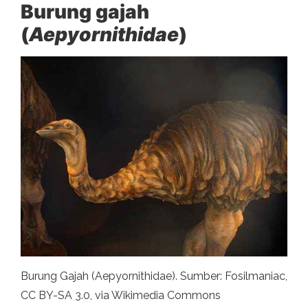
Burung gajah
(
Aepyornithidae
)
Burung Gajah (Aepyornithidae). Sumber: Fosilmaniac,
CC BY-SA 3.0, via Wikimedia Commons