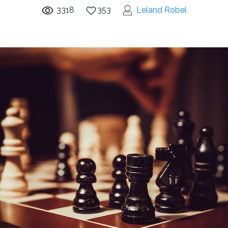
3318
353
Leland Robel