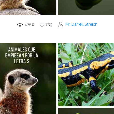
4752
739
Mr. Darrell Streich