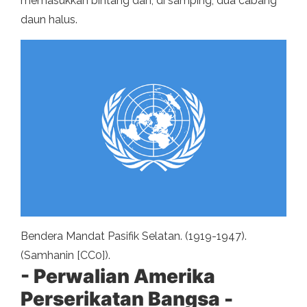
memasukkan bintang dan, di samping, dua cabang
daun halus.
Bendera Mandat Pasifik Selatan. (1919-1947).
(Samhanin [CC0]).
- Perwalian Amerika
Perserikatan Bangsa -