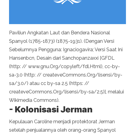
Paviliun Angkatan Laut dan Bendera Nasional
Spanyol (1785-1873) (1875-1931). (Dengan Versi
Sebelumnya Pengguna: Ignaciogavira; Versi Saat Ini
Hansenbcn, Desain dari Sanchopanzaxxi [GFDL
(http: // www.gnu.Org/copyleft/fdl.Html), cc-by-
sa-3.0 (http: // createveCommons.Org/lisensi/by-
sa/3.0/) atau cc by-sa 2.5 (https: //
createveCommons.Org/lisensi/by-sa/2.5)], melalui
Wikimedia Commons).
- Kolonisasi Jerman
Kepulauan Caroline menjadi protektorat Jerman
setelah penjualannya oleh orang-orang Spanyol