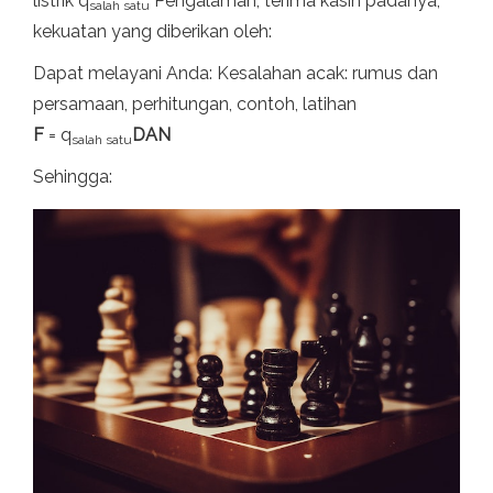
listrik q
Pengalaman, terima kasih padanya,
salah satu
kekuatan yang diberikan oleh:
Dapat melayani Anda: Kesalahan acak: rumus dan
persamaan, perhitungan, contoh, latihan
F
= q
DAN
salah satu
Sehingga: