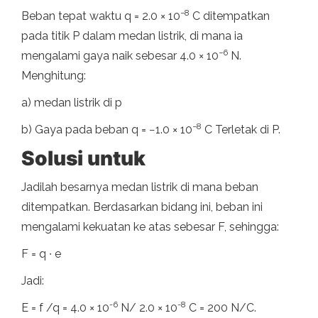
−8
Beban tepat waktu q = 2.0 × 10
C ditempatkan
pada titik P dalam medan listrik, di mana ia
−6
mengalami gaya naik sebesar 4.0 × 10
N.
Menghitung:
a) medan listrik di p
−8
b) Gaya pada beban q = −1.0 × 10
C Terletak di P.
Solusi untuk
Jadilah besarnya medan listrik di mana beban
ditempatkan. Berdasarkan bidang ini, beban ini
mengalami kekuatan ke atas sebesar F, sehingga:
F = q ∙ e
Jadi:
-6
-8
E = f /q = 4.0 × 10
N/ 2.0 × 10
C = 200 N/C.