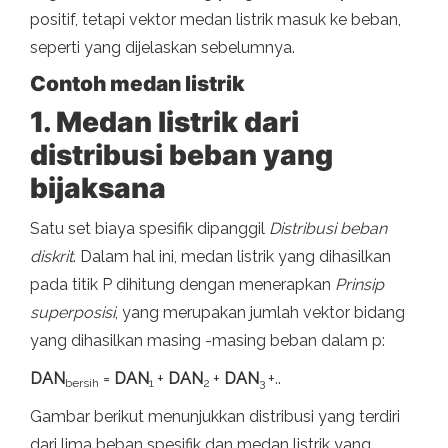
positif, tetapi vektor medan listrik masuk ke beban,
seperti yang dijelaskan sebelumnya.
Contoh medan listrik
1. Medan listrik dari
distribusi beban yang
bijaksana
Satu set biaya spesifik dipanggil
Distribusi beban
diskrit
. Dalam hal ini, medan listrik yang dihasilkan
pada titik P dihitung dengan menerapkan
Prinsip
superposisi
, yang merupakan jumlah vektor bidang
yang dihasilkan masing -masing beban dalam p:
DAN
=
DAN
+
DAN
+
DAN
+..
bersih
1
2
3
Gambar berikut menunjukkan distribusi yang terdiri
dari lima beban spesifik dan medan listrik yang