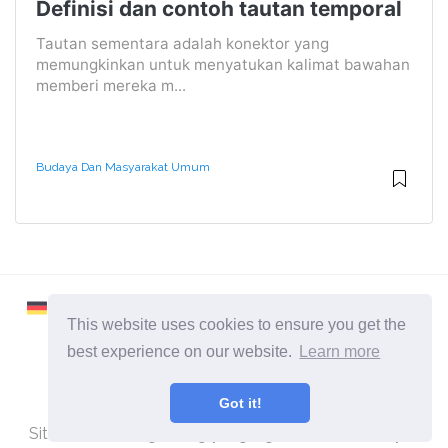
Definisi dan contoh tautan temporal
Tautan sementara adalah konektor yang
memungkinkan untuk menyatukan kalimat bawahan
memberi mereka m...
Budaya Dan Masyarakat Umum
This website uses cookies to ensure you get the
best experience on our website.
Learn more
2026 ©
Learnaboutworld
Got it!
Semua Kategori
Situs untuk orang-orang yang ingin tahu lebih banyak