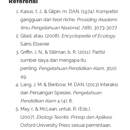
Referensi
Kasus, t. J., & Gilpin, m. DAN. (1974). Kompetisi
gangguan dan teori niche.
Prosiding Akademi
Ilmu Pengetahuan Nasional
,
71
(8), 3073-3077.
Gilad, atau. (2008).
Encyclopedia of Ecology
.
Sains Elsevier
Griffin, J. N., & Silliman, b. R. (2011). Partisi
sumber daya dan mengapa itu
penting.
Pengetahuan Pendidikan Alam
,
3
(10),
49.
Lang, J. M. & Benbow, M. DAN. (2013) Interaksi
dan Persaingan Spesies.
Pengetahuan
Pendidikan Alam
4 (4), 8.
May, r., & McLean, untuk. R. (Eds.).
(2007).
Ekologi Teoritis: Prinsip dan Aplikasi
.
Oxford University Press sesuai permintaan.