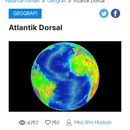
Halaman rumah
Geografi
Atlantik Dorsal
GEOGRAFI
Atlantik Dorsal
4767
782
Miss Wm Hudson