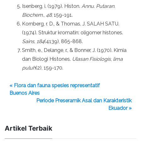
Isenberg, i. (1979). Histon.
Annu. Putaran.
Biochem.
,
48
, 159-191.
Kornberg, r. D., & Thomas, J. SALAH SATU.
(1974). Struktur kromatin: oligomer histones.
Sains
,
184
(4139), 865-868.
Smith, e., Delange, r., & Bonner, J. (1970). Kimia
dan Biologi Histones.
Ulasan Fisiologis
,
lima
puluh
(2), 159-170.
« Flora dan fauna spesies representatif
Buenos Aires
Periode Preseramik Asal dan Karakteristik
Ekuador »
Artikel Terbaik