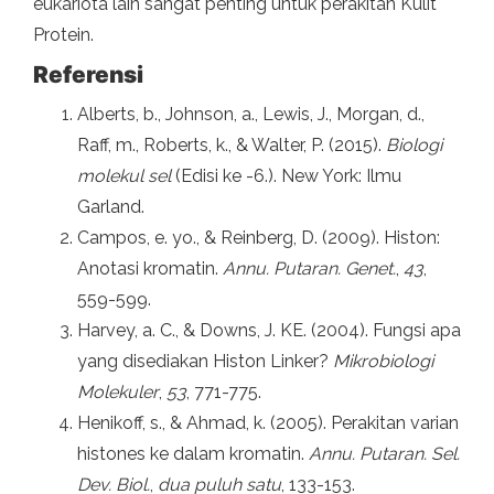
eukariota lain sangat penting untuk perakitan Kulit
Protein.
Referensi
Alberts, b., Johnson, a., Lewis, J., Morgan, d.,
Raff, m., Roberts, k., & Walter, P. (2015).
Biologi
molekul sel
(Edisi ke -6.). New York: Ilmu
Garland.
Campos, e. yo., & Reinberg, D. (2009). Histon:
Anotasi kromatin.
Annu. Putaran. Genet.
,
43
,
559-599.
Harvey, a. C., & Downs, J. KE. (2004). Fungsi apa
yang disediakan Histon Linker?
Mikrobiologi
Molekuler
,
53
, 771-775.
Henikoff, s., & Ahmad, k. (2005). Perakitan varian
histones ke dalam kromatin.
Annu. Putaran. Sel.
Dev. Biol.
,
dua puluh satu
, 133-153.