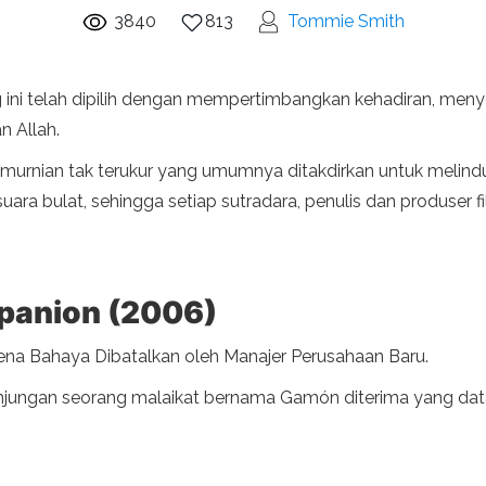
3840
813
Tommie Smith
 ini telah dipilih dengan mempertimbangkan kehadiran, men
n Allah.
emurnian tak terukur yang umumnya ditakdirkan untuk melin
ara bulat, sehingga setiap sutradara, penulis dan produser fi
mpanion (2006)
a Bahaya Dibatalkan oleh Manajer Perusahaan Baru.
kunjungan seorang malaikat bernama Gamón diterima yang da