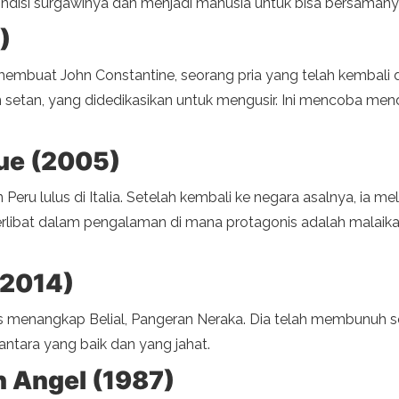
disi surgawinya dan menjadi manusia untuk bisa bersamany
)
embuat John Constantine, seorang pria yang telah kembali dar
etan, yang didedikasikan untuk mengusir. Ini mencoba mend
lue (2005)
Peru lulus di Italia. Setelah kembali ke negara asalnya, ia m
 terlibat dalam pengalaman di mana protagonis adalah malaika
(2014)
s menangkap Belial, Pangeran Neraka. Dia telah membunuh s
antara yang baik dan yang jahat.
n Angel (1987)