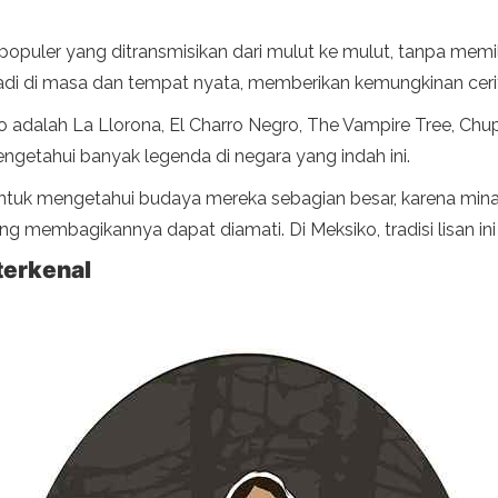
populer yang ditransmisikan dari mulut ke mulut, tanpa memil
rjadi di masa dan tempat nyata, memberikan kemungkinan ceri
iko adalah La Llorona, El Charro Negro, The Vampire Tree, C
engetahui banyak legenda di negara yang indah ini.
k mengetahui budaya mereka sebagian besar, karena minat, ceri
membagikannya dapat diamati. Di Meksiko, tradisi lisan ini b
terkenal