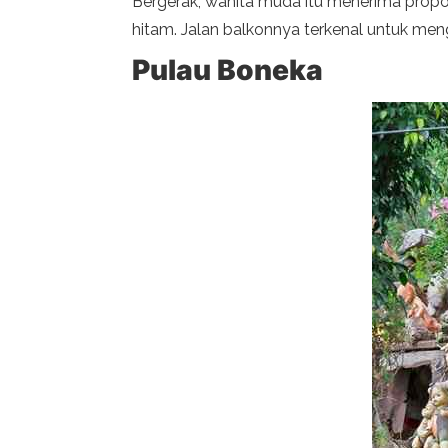
Bergerak, wanita muda itu menerima prop
hitam. Jalan balkonnya terkenal untuk meng
Pulau Boneka