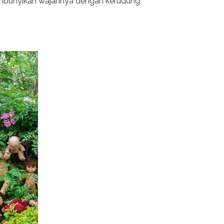
embunyikan wajahnya dengan kerudung