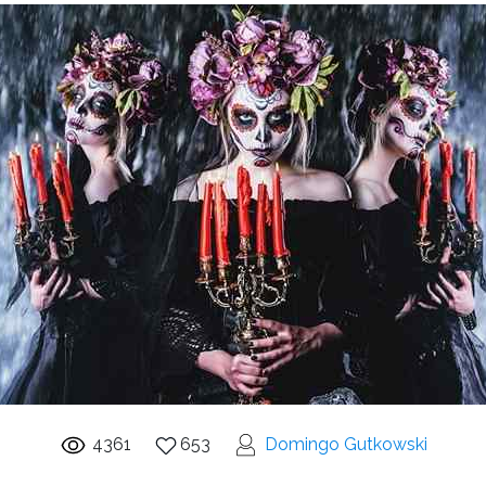
4361
653
Domingo Gutkowski