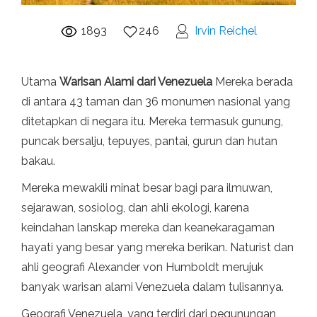
1893
246
Irvin Reichel
Utama
Warisan Alami dari Venezuela
Mereka berada
di antara 43 taman dan 36 monumen nasional yang
ditetapkan di negara itu. Mereka termasuk gunung,
puncak bersalju, tepuyes, pantai, gurun dan hutan
bakau.
Mereka mewakili minat besar bagi para ilmuwan,
sejarawan, sosiolog, dan ahli ekologi, karena
keindahan lanskap mereka dan keanekaragaman
hayati yang besar yang mereka berikan. Naturist dan
ahli geografi Alexander von Humboldt merujuk
banyak warisan alami Venezuela dalam tulisannya.
Geografi Venezuela, yang terdiri dari pegunungan,