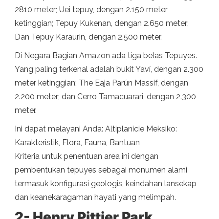
2810 meter; Uei tepuy, dengan 2.150 meter
ketinggian; Tepuy Kukenan, dengan 2.650 meter;
Dan Tepuy Karaurin, dengan 2.500 meter.
Di Negara Bagian Amazon ada tiga belas Tepuyes.
Yang paling terkenal adalah bukit Yaví, dengan 2.300
meter ketinggian; The Eaja Parún Massif, dengan
2.200 meter; dan Cerro Tamacuarari, dengan 2.300
meter.
Ini dapat melayani Anda: Altiplanicie Meksiko:
Karakteristik, Flora, Fauna, Bantuan
Kriteria untuk penentuan area ini dengan
pembentukan tepuyes sebagai monumen alami
termasuk konfigurasi geologis, keindahan lansekap
dan keanekaragaman hayati yang melimpah.
2- Henry Pittier Park