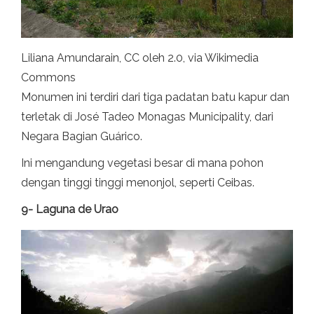
Liliana Amundarain, CC oleh 2.0, via Wikimedia
Commons
Monumen ini terdiri dari tiga padatan batu kapur dan
terletak di José Tadeo Monagas Municipality, dari
Negara Bagian Guárico.
Ini mengandung vegetasi besar di mana pohon
dengan tinggi tinggi menonjol, seperti Ceibas.
9- Laguna de Urao