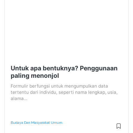
Untuk apa bentuknya? Penggunaan
paling menonjol
Formulir berfungsi untuk mengumpulkan data
tertentu dari individu, seperti nama lengkap, usia,
alama...
Budaya Dan Masyarakat Umum