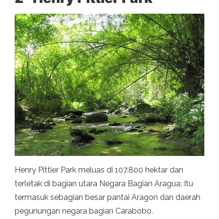
Henry Pittier Park meluas di 107.800 hektar dan
terletak di bagian utara Negara Bagian Aragua; Itu
termasuk sebagian besar pantai Aragon dan daerah
pegunungan negara bagian Carabobo.