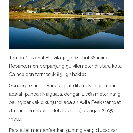
Taman Nasional El ávila, juga disebut Waraira
Repano, memperpanjang 90 kilometer di utara kota
Caraca dan termasuk 85.192 hektar.
Gunung tertinggi yang dapat ditemukan di taman
adalah puncak Naiguatá, dengan 2.765 meter. Yang
paling banyak dikunjungi adalah Avila Peak (tempat
di mana Humboldt Hotel berada), dengan 2.105
meter.
Para atlet memanfaatkan gunung yang diucapkan