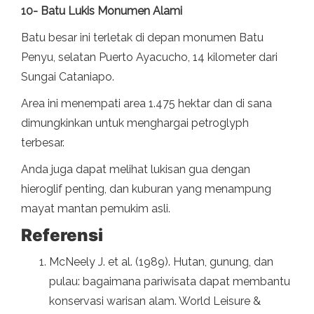
10- Batu Lukis Monumen Alami
Batu besar ini terletak di depan monumen Batu
Penyu, selatan Puerto Ayacucho, 14 kilometer dari
Sungai Cataniapo.
Area ini menempati area 1.475 hektar dan di sana
dimungkinkan untuk menghargai petroglyph
terbesar.
Anda juga dapat melihat lukisan gua dengan
hieroglif penting, dan kuburan yang menampung
mayat mantan pemukim asli.
Referensi
McNeely J. et al. (1989). Hutan, gunung, dan
pulau: bagaimana pariwisata dapat membantu
konservasi warisan alam. World Leisure &