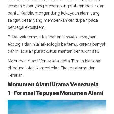
lembah besar yang menampung dataran besar, dan
pantai Karibia, mengandung kekayaan alam yang
sangat besar yang memberikan kehidupan pada
berbagai ekosistem.
Di banyak tempat keindahan lanskap, kekayaan
ekologis dan nilai arkeologis bertemu, karena banyak
dari ini adalah pusat kultus mantan pemukim asli.
Monumen Alami Venezuela, serta Taman Nasional,
dilindungi oleh Kementerian Ekososialisme dan
Perairan.
Monumen Alami Utama Venezuela
1- Formasi Tepuyes Monumen Alami