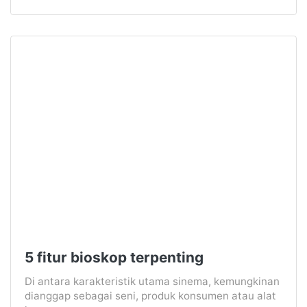
5 fitur bioskop terpenting
Di antara karakteristik utama sinema, kemungkinan
dianggap sebagai seni, produk konsumen atau alat