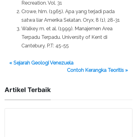
Recreation. Vol. 31
Crowe, hlm. (1965). Apa yang terjadi pada
satwa liar Amerika Selatan. Oryx, 8 (1), 28-31
Walkey m. et al. (1999). Manajemen Area
Terpadu Terpadu. University of Kent di
Cantebury. P.T: 45-55
« Sejarah Geologi Venezuela
Contoh Kerangka Teoritis »
Artikel Terbaik