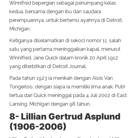
Winnifred bepergian sebagai penumpang kelas
kedua, bersama dengan ibu dan saudara
perempuannya, untuk bertemu ayahnya di Detroit,
Michigan.
Ketiganya diselamatkan di sekoci nomor 11, salah
satu yang pertama meninggalkan kapal, menurut
Winnifred, Jane Quick dalam kronik 20 April 1912
yang diterbitkan di Detroit Journal.
Pada tahun 1923 ia menikah dengan Alois Van
Tongerloo, dengan siapa ia memiliki lima anak. Putri
tertua dari Quick meninggal pada 4 Juli 2002 di East
Lansing, Michigan dengan 98 tahun.
8- Lillian Gertrud Asplund
(1906-2006)