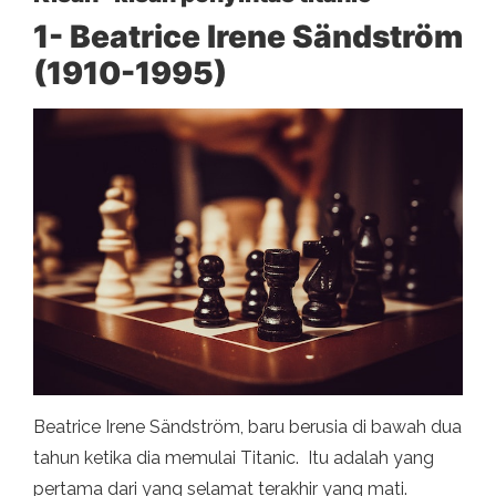
1- Beatrice Irene Sändström
(1910-1995)
Beatrice Irene Sändström, baru berusia di bawah dua
tahun ketika dia memulai Titanic. Itu adalah yang
pertama dari yang selamat terakhir yang mati.