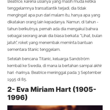
Beatrice, karena usianya yang masih muda ketika
tenggelamnya transatlantik terjadi, dia tidak
mengingat apa pun dari malam itu, hanya apa yang
dikatakan orang lain kepadanya. Namun, di tahun -
tahun berikutnya, pernah ada dia mengakui bahwa
sebagai seorang anak dia biasa berkata: "Lihat, bulan
jatuh", roket yang menembak meminta bantuan
sementara titanic tenggelam.
Setelah bencana Titanic, keluarga Sandström
kembali ke Swedia, di mana ia bertahan sampai akhir
hari -harinya. Beatrice meninggal pada 3 September
1995 di 85.
2- Eva Miriam Hart (1905-
1996)