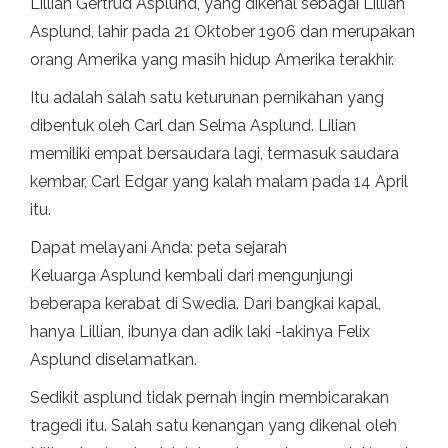
Lillian Gertrud Asplund, yang dikenal sebagai Lillian
Asplund, lahir pada 21 Oktober 1906 dan merupakan
orang Amerika yang masih hidup Amerika terakhir.
Itu adalah salah satu keturunan pernikahan yang
dibentuk oleh Carl dan Selma Asplund. Lilian
memiliki empat bersaudara lagi, termasuk saudara
kembar, Carl Edgar yang kalah malam pada 14 April
itu.
Dapat melayani Anda: peta sejarah
Keluarga Asplund kembali dari mengunjungi
beberapa kerabat di Swedia. Dari bangkai kapal,
hanya Lillian, ibunya dan adik laki -lakinya Felix
Asplund diselamatkan.
Sedikit asplund tidak pernah ingin membicarakan
tragedi itu. Salah satu kenangan yang dikenal oleh