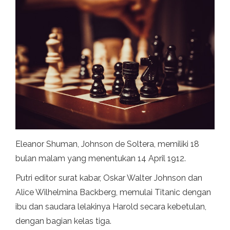
Eleanor Shuman, Johnson de Soltera, memiliki 18
bulan malam yang menentukan 14 April 1912.
Putri editor surat kabar, Oskar Walter Johnson dan
Alice Wilhelmina Backberg, memulai Titanic dengan
ibu dan saudara lelakinya Harold secara kebetulan,
dengan bagian kelas tiga.