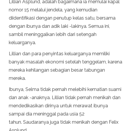
Lillian Asplund, adalah bagaimana ia memulai kapal
nomor 15 melalui jendela, yang kemudian
diidentifikasi dengan penutup kelas satu, bersama
dengan ibunya dan adik laki -lakinya. Semua ini,
sambil meninggalkan lebih dari setengah
keluarganya.
Lillian dan para penyintas keluarganya memiliki
banyak masalah ekonomi setelah tenggelam, karena
mereka kehilangan sebagian besar tabungan
mereka.
Ibunya, Selma tidak pernah melebihi kematian suami
dan anak -anaknya. Lillian tidak pernah menikah dan
mendedikasikan dirinya untuk merawat ibunya
sampai dia meninggal pada usia 52
tahun. Saudaranya juga tidak menikah dengan Felix
Asplund.