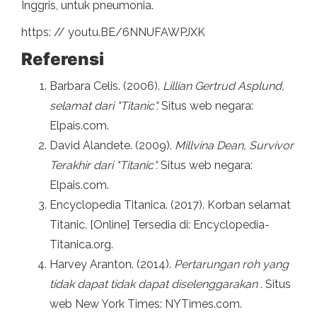
Inggris, untuk pneumonia.
https: // youtu.BE/6NNUFAWPJXK
Referensi
Barbara Celis. (2006).
Lillian Gertrud Asplund,
selamat dari "Titanic".
Situs web negara:
Elpais.com.
David Alandete. (2009).
Millvina Dean, Survivor
Terakhir dari "Titanic".
Situs web negara:
Elpais.com.
Encyclopedia Titanica. (2017). Korban selamat
Titanic. [Online] Tersedia di: Encyclopedia-
Titanica.org.
Harvey Aranton. (2014).
Pertarungan roh yang
tidak dapat tidak dapat diselenggarakan
. Situs
web New York Times: NYTimes.com.