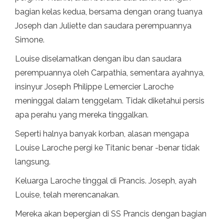
bagian kelas kedua, bersama dengan orang tuanya
Joseph dan Juliette dan saudara perempuannya
Simone.
Louise diselamatkan dengan ibu dan saudara
perempuannya oleh Carpathia, sementara ayahnya,
insinyur Joseph Philippe Lemercier Laroche
meninggal dalam tenggelam. Tidak diketahui persis
apa perahu yang mereka tinggalkan.
Seperti halnya banyak korban, alasan mengapa
Louise Laroche pergi ke Titanic benar -benar tidak
langsung.
Keluarga Laroche tinggal di Prancis. Joseph, ayah
Louise, telah merencanakan.
Mereka akan bepergian di SS Prancis dengan bagian