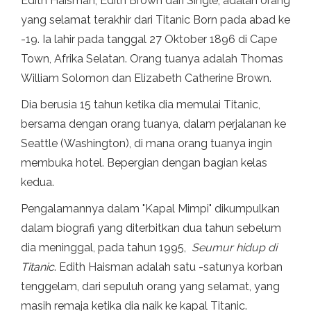
Edith Haisman, Edith Brown dari Single, adalah orang
yang selamat terakhir dari Titanic Born pada abad ke
-19. Ia lahir pada tanggal 27 Oktober 1896 di Cape
Town, Afrika Selatan. Orang tuanya adalah Thomas
William Solomon dan Elizabeth Catherine Brown.
Dia berusia 15 tahun ketika dia memulai Titanic,
bersama dengan orang tuanya, dalam perjalanan ke
Seattle (Washington), di mana orang tuanya ingin
membuka hotel. Bepergian dengan bagian kelas
kedua.
Pengalamannya dalam "Kapal Mimpi" dikumpulkan
dalam biografi yang diterbitkan dua tahun sebelum
dia meninggal, pada tahun 1995,
Seumur hidup di
Titanic
. Edith Haisman adalah satu -satunya korban
tenggelam, dari sepuluh orang yang selamat, yang
masih remaja ketika dia naik ke kapal Titanic.