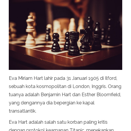
Eva Miriam Hart lahir pada 31 Januari 1905 di Ilford,
sebuah kota kosmopolitan di London, Inggris. Orang
tuanya adalah Benjamin Hart dan Esther Bloomfield,
yang dengannya dia bepergian ke kapal
transatlantik.
Eva Hart adalah salah satu korban paling kritis
dengan protokol keamanan Titanic, menekankan