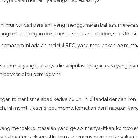
 logis dalam kaitannya dengan apresiasinya.
 ini muncul dari para ahli yang menggunakan bahasa mereka 
g terkait dengan dokumen, arsip, standar, kode, spesifikasi,
 semacam ini adalah melalui RFC, yang merupakan permin
sa formal yang biasanya dimanipulasi dengan cara yang jokul
eh peretas atau pemrogram.
engan romantisme abad kedua puluh. Ini ditandai dengan ironi,
h. Ini memiliki esensi pesimisme, kematian dan masalah yang
tif yang mencakup masalah yang gelap, menyakitkan, kontrovers
kta bahwa jenis ekspresi ini terus -menerus mempertanyakan