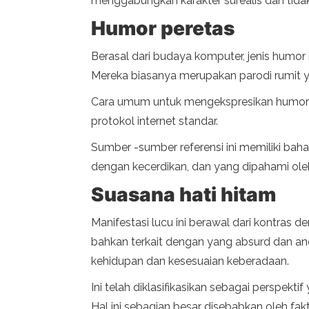
menggabungkan karakter surealis dan tidak
Humor peretas
Berasal dari budaya komputer, jenis humor
Mereka biasanya merupakan parodi rumit yan
Cara umum untuk mengekspresikan humor
protokol internet standar.
Sumber -sumber referensi ini memiliki baha
dengan kecerdikan, dan yang dipahami ol
Suasana hati hitam
Manifestasi lucu ini berawal dari kontras d
bahkan terkait dengan yang absurd dan ane
kehidupan dan kesesuaian keberadaan.
Ini telah diklasifikasikan sebagai perspek
Hal ini sebagian besar disebabkan oleh fa