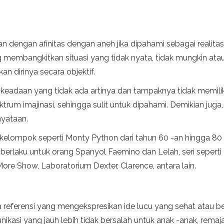
dan dengan afinitas dengan aneh jika dipahami sebagai realita
yang membangkitkan situasi yang tidak nyata, tidak mungkin a
n dirinya secara objektif.
 keadaan yang tidak ada artinya dan tampaknya tidak memilik
m imajinasi, sehingga sulit untuk dipahami. Demikian juga, d
nyataan.
 -kelompok seperti Monty Python dari tahun 60 -an hingga 8
erlaku untuk orang Spanyol Faemino dan Lelah, seri seperti 
e Show, Laboratorium Dexter, Clarence, antara lain.
referensi yang mengekspresikan ide lucu yang sehat atau ber
unikasi yang jauh lebih tidak bersalah untuk anak -anak, re