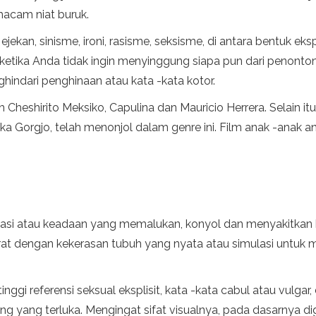
acam niat buruk.
kan, sinisme, ironi, rasisme, seksisme, di antara bentuk eks
etika Anda tidak ingin menyinggung siapa pun dari penonton. 
indari penghinaan atau kata -kata kotor.
 Cheshirito Meksiko, Capulina dan Mauricio Herrera. Selain itu
ka Gorgjo, telah menonjol dalam genre ini. Film anak -anak an
ituasi atau keadaan yang memalukan, konyol dan menyakitkan 
sarat dengan kekerasan tubuh yang nyata atau simulasi untuk 
 tinggi referensi seksual eksplisit, kata -kata cabul atau vulg
ng yang terluka. Mengingat sifat visualnya, pada dasarnya