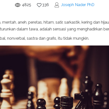
4825
336
Joseph Nader PhD
 mentah, aneh, peretas, hitam, satir, sarkastik, kering dan hi
urunkan dalam tawa, adalah sensasi yang menghadirkan ber
l, nonverbal, sastra dan grafis, itu tidak mungkin.