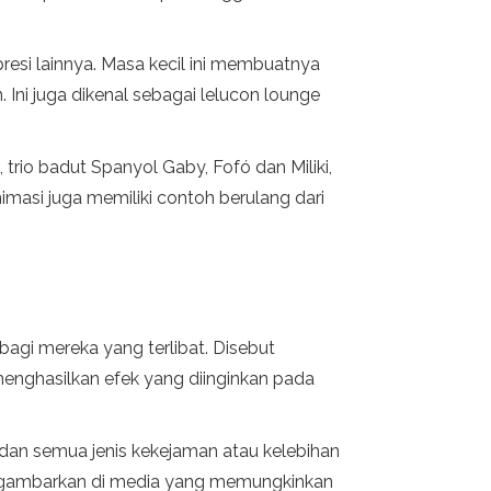
presi lainnya. Masa kecil ini membuatnya
Ini juga dikenal sebagai lelucon lounge
, trio badut Spanyol Gaby, Fofó dan Miliki,
imasi juga memiliki contoh berulang dari
bagi mereka yang terlibat. Disebut
menghasilkan efek yang diinginkan pada
ar, dan semua jenis kekejaman atau kelebihan
 digambarkan di media yang memungkinkan