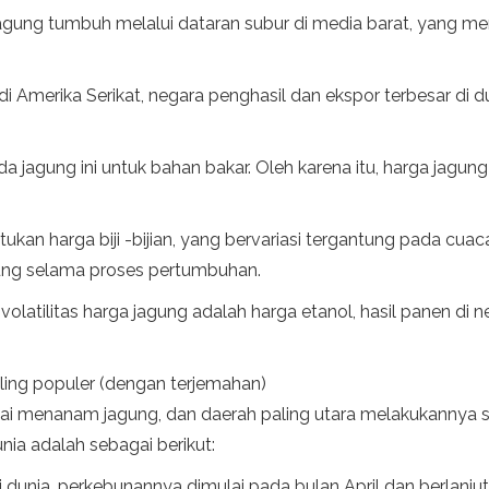
 jagung tumbuh melalui dataran subur di media barat, yang 
 Amerika Serikat, negara penghasil dan ekspor terbesar di 
da jagung ini untuk bahan bakar. Oleh karena itu, harga jag
kan harga biji -bijian, yang bervariasi tergantung pada cua
gung selama proses pertumbuhan.
 volatilitas harga jagung adalah harga etanol, hasil panen di n
aling populer (dengan terjemahan)
mulai menanam jagung, dan daerah paling utara melakukannya s
nia adalah sebagai berikut:
 dunia, perkebunannya dimulai pada bulan April dan berlanju