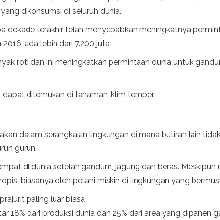
ang dikonsumsi di seluruh dunia.
pa dekade terakhir telah menyebabkan meningkatnya permin
 2016, ada lebih dari 7.200 juta.
ak roti dan ini meningkatkan permintaan dunia untuk gandum.
 dapat ditemukan di tanaman iklim temper.
akan dalam serangkaian lingkungan di mana butiran lain tidak 
urun gurun.
eempat di dunia setelah gandum, jagung dan beras. Meskipun
tropis, biasanya oleh petani miskin di lingkungan yang bermus
ajurit paling luar biasa
ar 18% dari produksi dunia dan 25% dari area yang dipanen 