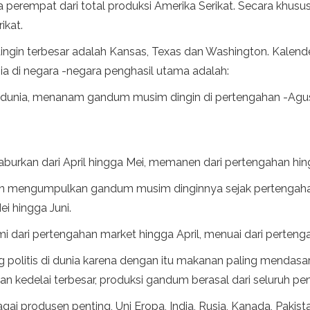
perempat dari total produksi Amerika Serikat. Secara khusus,
ikat.
ngin terbesar adalah Kansas, Texas dan Washington. Kale
 di negara -negara penghasil utama adalah:
si dunia, menanam gandum musim dingin di pertengahan -Agu
aburkan dari April hingga Mei, memanen dari pertengahan h
 dan mengumpulkan gandum musim dinginnya sejak pertengah
i hingga Juni.
mi dari pertengahan market hingga April, menuai dari perten
litis di dunia karena dengan itu makanan paling mendasar d
 kedelai terbesar, produksi gandum berasal dari seluruh pen
gai produsen penting, Uni Eropa, India, Rusia, Kanada, Pakist