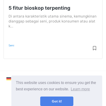
5 fitur bioskop terpenting
Di antara karakteristik utama sinema, kemungkinan
dianggap sebagai seni, produk konsumen atau alat
k...
Seni
This website uses cookies to ensure you get the
best experience on our website.
Learn more
2026 ©
Learnaboutworld
Got it!
Semua Kategori