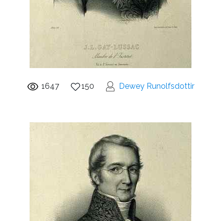
1647
150
Dewey Runolfsdottir