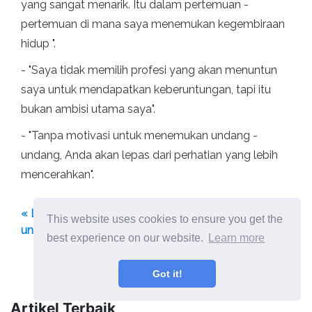
yang sangat menarik. Itu dalam pertemuan -
pertemuan di mana saya menemukan kegembiraan
hidup ".
- "Saya tidak memilih profesi yang akan menuntun
saya untuk mendapatkan keberuntungan, tapi itu
bukan ambisi utama saya".
- "Tanpa motivasi untuk menemukan undang -
undang, Anda akan lepas dari perhatian yang lebih
mencerahkan".
« Lynn Margulis Biografi dan Kontribusi
This website uses cookies to ensure you get the
untuk Sains
best experience on our website.
Learn more
Leonor dari Aquitaine Biography,
Perkawinan, Perang Salib, Kematian »
Got it!
Artikel Terbaik