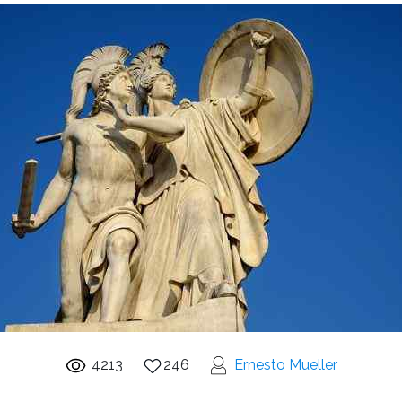
4213
246
Ernesto Mueller