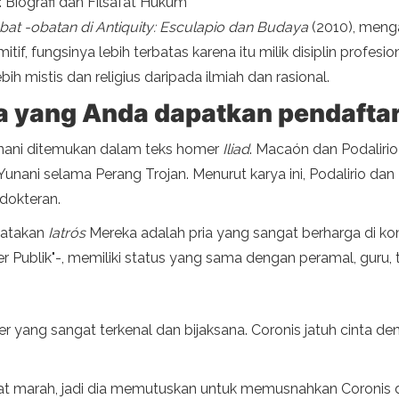
 Biografi dan Filsafat Hukum
bat -obatan di Antiquity: Esculapio dan Budaya
(2010), meng
tif, fungsinya lebih terbatas karena itu milik disiplin profesi
h mistis dan religius daripada ilmiah dan rasional.
a yang Anda dapatkan pendafta
Yunani ditemukan dalam teks homer
Iliad
. Macaón dan Podalirio
unani selama Perang Trojan. Menurut karya ini, Podalirio da
dokteran.
gatakan
Iatrós
Mereka adalah pria yang sangat berharga di ko
r Publik"-, memiliki status yang sama dengan peramal, guru, 
r yang sangat terkenal dan bijaksana. Coronis jatuh cinta de
ngat marah, jadi dia memutuskan untuk memusnahkan Coronis