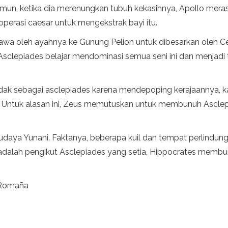
mun, ketika dia merenungkan tubuh kekasihnya, Apollo mer
 operasi caesar untuk mengekstrak bayi itu.
dibawa oleh ayahnya ke Gunung Pelion untuk dibesarkan oleh 
 Asclepiades belajar mendominasi semua seni ini dan menjadi 
ak sebagai asclepiades karena mendepoping kerajaannya, k
a. Untuk alasan ini, Zeus memutuskan untuk membunuh Asc
udaya Yunani. Faktanya, beberapa kuil dan tempat perlindu
alah pengikut Asclepiades yang setia, Hippocrates membung
 Romaña