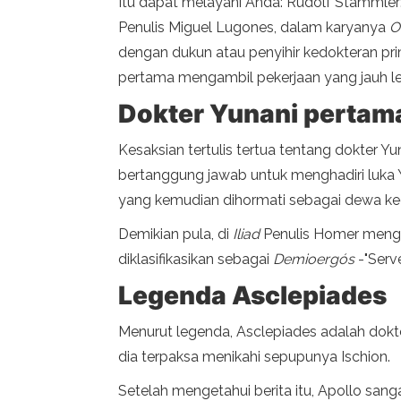
Itu dapat melayani Anda: Rudolf Stammler:
Penulis Miguel Lugones, dalam karyanya
O
dengan dukun atau penyihir kedokteran primi
pertama mengambil pekerjaan yang jauh lebi
Dokter Yunani pertam
Kesaksian tertulis tertua tentang dokter 
bertanggung jawab untuk menghadiri luka Y
yang kemudian dihormati sebagai dewa ke
Demikian pula, di
Iliad
Penulis Homer men
diklasifikasikan sebagai
Demioergós
-"Serve
Legenda Asclepiades
Menurut legenda, Asclepiades adalah dokte
dia terpaksa menikahi sepupunya Ischion.
Setelah mengetahui berita itu, Apollo sa