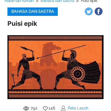
Halaman rumah
Bahasa dan sastra
Puisi epik
BAHASA DAN SASTRA
Puisi epik
792
146
Pete Lesch