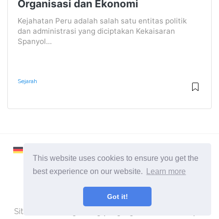
Organisasi dan Ekonomi
Kejahatan Peru adalah salah satu entitas politik
dan administrasi yang diciptakan Kekaisaran
Spanyol...
Sejarah
This website uses cookies to ensure you get the
best experience on our website.
Learn more
2026 ©
Learnaboutworld
Got it!
Semua Kategori
Situs untuk orang-orang yang ingin tahu lebih banyak