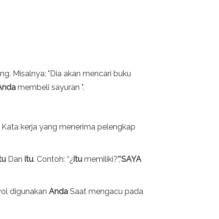
g. Misalnya: "Dia akan mencari buku
Anda
membeli sayuran ".
 Kata kerja yang menerima pelengkap
tu
Dan
itu
. Contoh: “¿
itu
memiliki?","
SAYA
yol digunakan
Anda
Saat mengacu pada