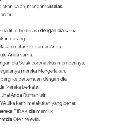
 akan kalah, mengambil
selas
.
manmu.
da lihat berbicara
dengan dia
sama.
akan datang.
akan malam ke kamar Anda.
hulu
Anda
sama.
ngan dia
Sejak coronavirus memberinya.
segalanya
mereka
Mengerjakan.
a pergi ke pertemuan dengan
dia
.
da
Mereka berkata.
 lihat
Anda
Rumah lain.
AYA
Jika kami melakukan yang benar.
ereka
TIDAK
dia
memiliki.
hat
dia
Oleh televisi.