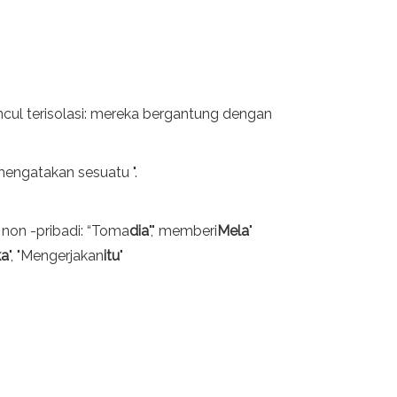
ncul terisolasi: mereka bergantung dengan
engatakan sesuatu ".
 non -pribadi: “Toma
dia
"," memberi
Mela
"
ka
", "Mengerjakan
itu
"