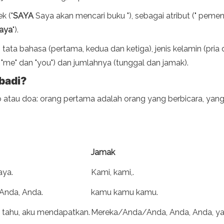
k ("
SAYA
Saya akan mencari buku "), sebagai atribut (" pem
aya
").
g tata bahasa (pertama, kedua dan ketiga), jenis kelamin (pri
me" dan "you") dan jumlahnya (tunggal dan jamak).
badi?
to atau doa: orang pertama adalah orang yang berbicara, yan
Jamak
aya.
Kami, kami,.
Anda, Anda.
kamu kamu kamu.
ku tahu, aku mendapatkan.
Mereka/Anda/Anda, Anda, Anda, ya,