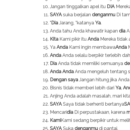
Jangan tinggalkan apel itu
DIA
Mereka
SAYA
suka berjalan
denganmu
Di ta
"
Dia
Jarang, ”katanya
Ya
.
Anda tahu Anda khawatir kapan
dia
An
Kita
Kami pikir itu
Anda
Mereka tidak 
Ya
Anda
Kami ingin membawa
Anda
M
Anda
Anda selalu berpikir terlebih da
Dia
Anda tidak memiliki semuanya
de
Anda
Anda
Anda mengeluh tentang 
Dengan saya
Jangan hitung jika And
Bisnis tidak memberi lebih dari
Ya
,
An
Anjing Anda adalah masalah, mari kita
SAYA
Saya tidak berhenti bertanya
S
Mencari
dia
Di perpustakaan, karena
m
Kami
Kami sedang berpikir untuk meli
SAYA
Suka
denganmu
di pantai.