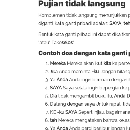
Pujian tidak langsung
Komplemen tidak langsung menunjukkan pen
diganti, kata ganti pribadi adalah:
SAYA
,
te
Bentuk kata ganti pribadi ini dapat dikait
"atau" Take
selos
".
Contoh doa dengan kata ganti 
Mereka
Mereka akan ikut
kita
ke pert
Jika Anda meminta
-ku
, Jangan bila
Ya
Anda
Anda ingin bermain dengan
SAYA
Saya selalu ingin bepergian ke 
Dia
tidak mengambil buku itu,
Anda
D
Datang
dengan saya
Untuk rapat, ti
KE
-ku
SAYA
Seperti hijau, bagaiman
teh
Mereka mengatakan bahwa kelas d
Ya
Anda
Anda pergi berlibur, jangan