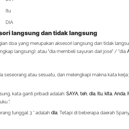
Itu
DIA
esori langsung dan tidak langsung
ian doa yang merupakan aksesori langsung dan tidak langsun
ngkap langsung); atau "dia membeli sayuran dari josé" / "dia
seseorang atau sesuatu, dan melengkapi makna kata kerja;
ung, kata ganti pribadi adalah:
SAYA
,
teh
,
dia
,
itu
,
kita
,
Anda
,
i
ku ".
rang tunggal 3 ° adalah
dia
, Tetapi di beberapa daerah Span