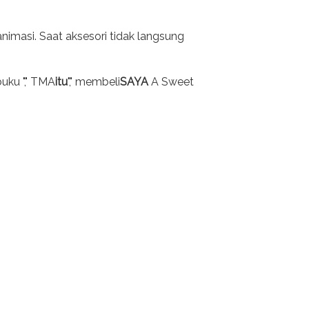
imasi. Saat aksesori tidak langsung
uku "," TMA
itu
"," membeli
SAYA
A Sweet