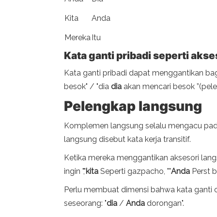
Kita
Anda
Mereka
Itu
Kata ganti pribadi seperti aks
Kata ganti pribadi dapat menggantikan bag
besok" / "dia
dia
akan mencari besok ”(pele
Pelengkap langsung
Komplemen langsung selalu mengacu pada 
langsung disebut kata kerja transitif.
Ketika mereka menggantikan aksesori langs
ingin ","
kita
Seperti gazpacho, ""
Anda
Perst bu
Perlu membuat dimensi bahwa kata ganti o
seseorang: "
dia
/
Anda
dorongan".