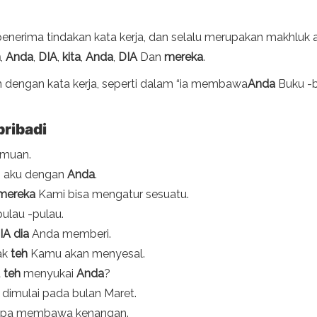
erima tindakan kata kerja, dan selalu merupakan makhluk an
h
,
Anda
,
DIA
,
kita
,
Anda
,
DIA
Dan
mereka
.
kan dengan kata kerja, seperti dalam “ia membawa
Anda
Buku -b
pribadi
emuan.
ng aku dengan
Anda
.
mereka
Kami bisa mengatur sesuatu.
pulau -pulau.
IA
dia
Anda memberi.
dak
teh
Kamu akan menyesal.
a
teh
menyukai
Anda
?
imulai pada bulan Maret.
 lupa membawa kenangan.