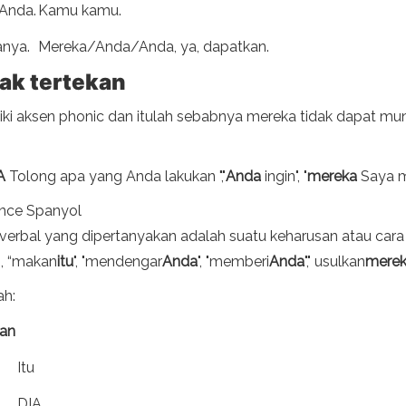
Anda.
Kamu kamu.
anya.
Mereka/Anda/Anda, ya, dapatkan.
dak tertekan
iki aksen phonic dan itulah sebabnya mereka tidak dapat mu
A
Tolong apa yang Anda lakukan ","
Anda
ingin", "
mereka
Saya m
ance Spanyol
 verbal yang dipertanyakan adalah suatu keharusan atau cara
, “makan
itu
", "mendengar
Anda
", "memberi
Anda
"," usulkan
mere
ah:
kan
Itu
DIA