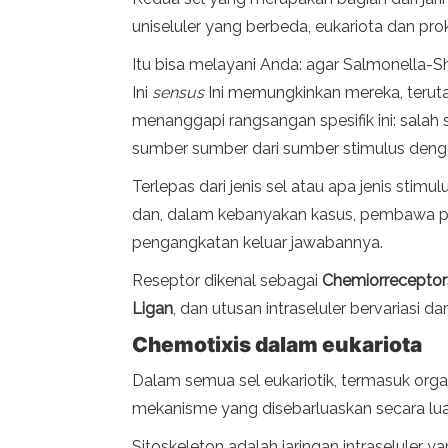
uniseluler yang berbeda, eukariota dan pr
Itu bisa melayani Anda: agar Salmonella-Sh
Ini
sensus
Ini memungkinkan mereka, terut
menanggapi rangsangan spesifik ini: salah
sumber sumber dari sumber stimulus deng
Terlepas dari jenis sel atau apa jenis sti
dan, dalam kebanyakan kasus, pembawa pe
pengangkatan keluar jawabannya.
Reseptor dikenal sebagai
Chemiorreceptor
Ligan
, dan utusan intraseluler bervariasi dar
Chemotixis dalam eukariota
Dalam semua sel eukariotik, termasuk organ
mekanisme yang disebarluaskan secara lua
Sitoskeleton adalah jaringan intraseluler y