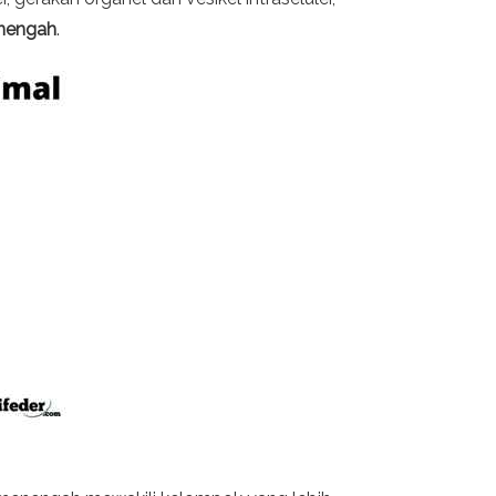
nengah
.