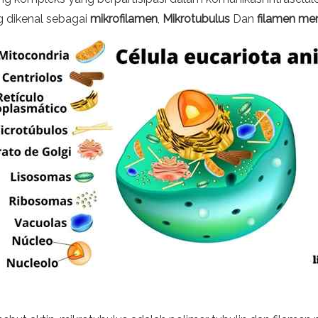
ang dikenal sebagai
mikrofilamen
,
Mikrotubulus
Dan
filamen me