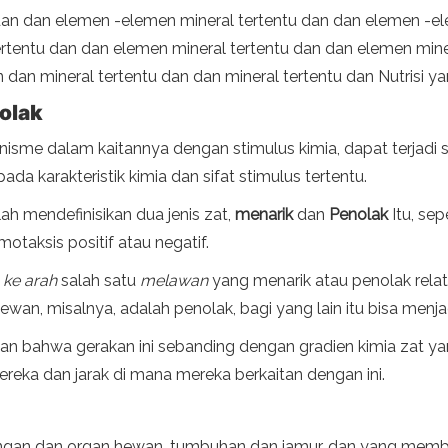
 dan dan elemen -elemen mineral tertentu dan dan elemen -e
ertentu dan dan elemen mineral tertentu dan dan elemen mine
n dan mineral tertentu dan dan mineral tertentu dan Nutrisi y
olak
nisme dalam kaitannya dengan stimulus kimia, dapat terjadi
pada karakteristik kimia dan sifat stimulus tertentu.
ah mendefinisikan dua jenis zat,
menarik
dan
Penolak
Itu, se
aksis positif atau negatif.
u
ke arah
salah satu
melawan
yang menarik atau penolak relati
wan, misalnya, adalah penolak, bagi yang lain itu bisa menja
an bahwa gerakan ini sebanding dengan gradien kimia zat yan
ereka dan jarak di mana mereka berkaitan dengan ini.
ringan dan organ hewan, tumbuhan dan jamur, dan yang memb