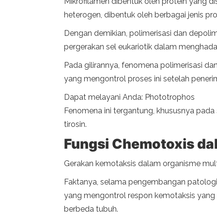
Mikrofilamen dibentuk oleh protein yang d
heterogen, dibentuk oleh berbagai jenis pr
Dengan demikian, polimerisasi dan depoli
pergerakan sel eukariotik dalam menghada
Pada gilirannya, fenomena polimerisasi dan 
yang mengontrol proses ini setelah peneri
Dapat melayani Anda: Phototrophos
Fenomena ini tergantung, khususnya pada ser
tirosin.
Fungsi Chemotoxis dal
Gerakan kemotaksis dalam organisme multi
Faktanya, selama pengembangan patologi t
yang mengontrol respon kemotaksis yang m
berbeda tubuh.