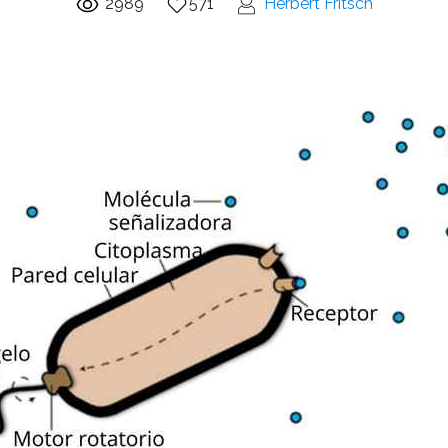
2989
571
Herbert Fritsch