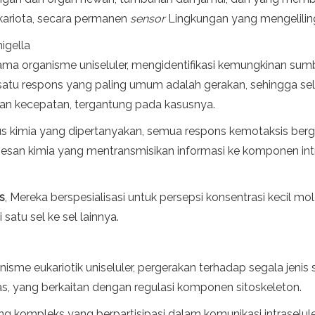
okariota, secara permanen
sensor
Lingkungan yang mengelilin
igella
ama organisme uniseluler, mengidentifikasi kemungkinan su
 satu respons yang paling umum adalah gerakan, sehingga sel 
an kecepatan, tergantung pada kasusnya.
mulus kimia yang dipertanyakan, semua respons kemotaksis ber
san kimia yang mentransmisikan informasi ke komponen in
s
, Mereka berspesialisasi untuk persepsi konsentrasi kecil mo
i satu sel ke sel lainnya.
isme eukariotik uniseluler, pergerakan terhadap segala jenis
s, yang berkaitan dengan regulasi komponen sitoskeleton.
ang kompleks yang berpartisipasi dalam komunikasi intraseluler