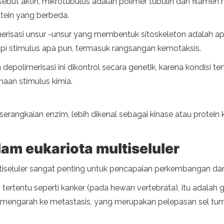
isebut aktin, mikrotubulus adalah polimer tubulin dan filam
otein yang berbeda.
merisasi unsur -unsur yang membentuk sitoskeleton adalah a
pi stimulus apa pun, termasuk rangsangan kemotaksis.
depolimerisasi ini dikontrol secara genetik, karena kondisi t
maan stimulus kimia.
angkaian enzim, lebih dikenal sebagai kinase atau protein kin
am eukariota multiseluler
seluler sangat penting untuk pencapaian perkembangan dan
ertentu seperti kanker (pada hewan vertebrata), itu adala
engarah ke metastasis, yang merupakan pelepasan sel tumo