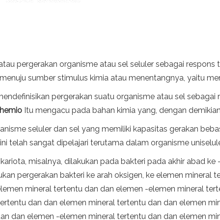
 atau pergerakan organisme atau sel seluler sebagai respons 
t menuju sumber stimulus kimia atau menentangnya, yaitu menja
endefinisikan pergerakan suatu organisme atau sel sebagai 
hemio
Itu mengacu pada bahan kimia yang, dengan demikian, me
nisme seluler dan sel yang memiliki kapasitas gerakan beb
ni telah sangat dipelajari terutama dalam organisme uniseluler,
iota, misalnya, dilakukan pada bakteri pada akhir abad ke -1
n pergerakan bakteri ke arah oksigen, ke elemen mineral te
elemen mineral tertentu dan dan elemen -elemen mineral ter
ertentu dan dan elemen mineral tertentu dan dan elemen min
dan dan elemen -elemen mineral tertentu dan dan elemen min