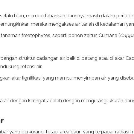
 selalu hijau, mempertahankan daunnya masih dalam periode 
memungkinkan mereka mengakses air tanah di kedalaman yang
ai tanaman freatophytes, seperti pohon zaitun Cumaná (
Cappa
mbangan struktur cadangan air, baik di batang atau di akar. 
ndukung retensi air.
kan akar lignifikasi yang mampu menyimpan air, yang disebut
ya air dengan keringat adalah dengan mengurangi ukuran d
r
embar yang berkurang, tetapi area daun yang terpapar radiasi