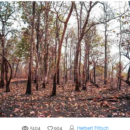
5104
904
Herbert Fritsch