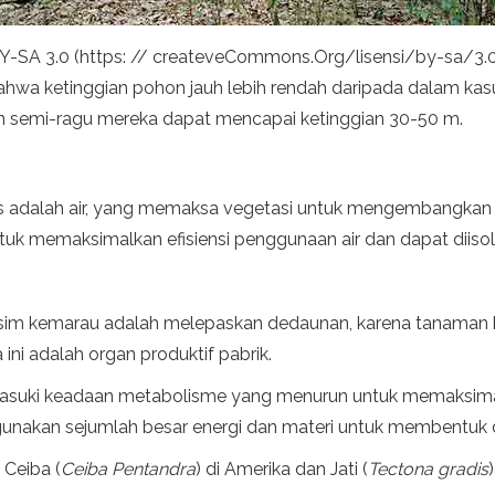
BY-SA 3.0 (https: // createveCommons.Org/lisensi/by-sa/3.0
h bahwa ketinggian pohon jauh lebih rendah daripada dalam k
an semi-ragu mereka dapat mencapai ketinggian 30-50 m.
s adalah air, yang memaksa vegetasi untuk mengembangkan st
 untuk memaksimalkan efisiensi penggunaan air dan dapat diiso
usim kemarau adalah melepaskan dedaunan, karena tanaman be
ini adalah organ produktif pabrik.
uki keadaan metabolisme yang menurun untuk memaksimalkan e
gunakan sejumlah besar energi dan materi untuk membentuk
 Ceiba (
Ceiba Pentandra
) di Amerika dan Jati (
Tectona gradis
)