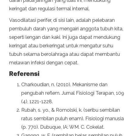
darah pada jaringan yang luas ini, mendukung
keringat dan regulasi termal internal.
Vasodilatasi perifer, di sisi lain, adalah pelebaran
pembuluh darah yang mengairi anggota tubuh kita,
seperti lengan dan kaki. Ini juga dapat mendukung
keringat atau berkeringat untuk mengatur suhu
tubuh selama berolahraga atau dapat membantu
melawan infeksi dengan cepat.
Referensi
Charkoudian, n. (2010). Mekanisme dan
pengubah reflem. Jurnal Fisiologi Terapan, 109
(4), 1221-1228.
Rubah, s. yo., & Romolski, k. (seribu sembilan
ratus sembilan puluh enam). Fisiologi manusia
(p. 770). Dubuque, IA: WM. C. Cokelat.
Ganong, w. F. (sembilan belas sembilan puluh