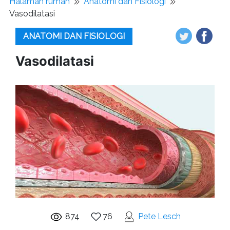
Halaman rumah
Anatomi dan Fisiologi
Vasodilatasi
ANATOMI DAN FISIOLOGI
Vasodilatasi
874
76
Pete Lesch