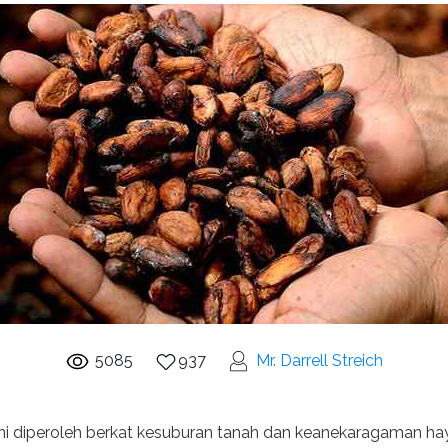
5085
937
Mr. Darrell Streich
ni diperoleh berkat kesuburan tanah dan keanekaragaman haya