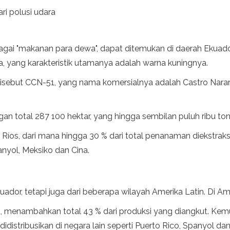
ri polusi udara
bagai "makanan para dewa", dapat ditemukan di daerah Ekuado
a, yang karakteristik utamanya adalah warna kuningnya.
sebut CCN-51, yang nama komersialnya adalah Castro Naranjal
an total 287 100 hektar, yang hingga sembilan puluh ribu ton 
 Ríos, dari mana hingga 30 % dari total penanaman diekstraksi
anyol, Meksiko dan Cina.
Ekuador, tetapi juga dari beberapa wilayah Amerika Latin. Di 
t, menambahkan total 43 % dari produksi yang diangkut. Kem
idistribusikan di negara lain seperti Puerto Rico, Spanyol dan 