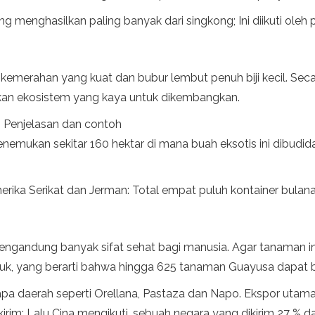
menghasilkan paling banyak dari singkong; Ini diikuti oleh 
kemerahan yang kuat dan bubur lembut penuh biji kecil. Sec
an ekosistem yang kaya untuk dikembangkan.
 Penjelasan dan contoh
nemukan sekitar 160 hektar di mana buah eksotis ini dibud
rika Serikat dan Jerman: Total empat puluh kontainer bulanan
gandung banyak sifat sehat bagi manusia. Agar tanaman ini
oduk, yang berarti bahwa hingga 625 tanaman Guayusa dapat
rapa daerah seperti Orellana, Pastaza dan Napo. Ekspor utam
im; Lalu Cina mengikuti, sebuah negara yang dikirim 27 % dari