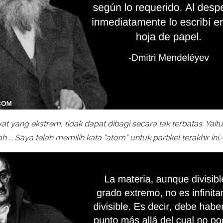
t yang ekstrem, tidak dapat dibagi secara tak terbatas. Yaitu,
. Saya telah memilih kata "atom" untuk partikel terakhir ini.