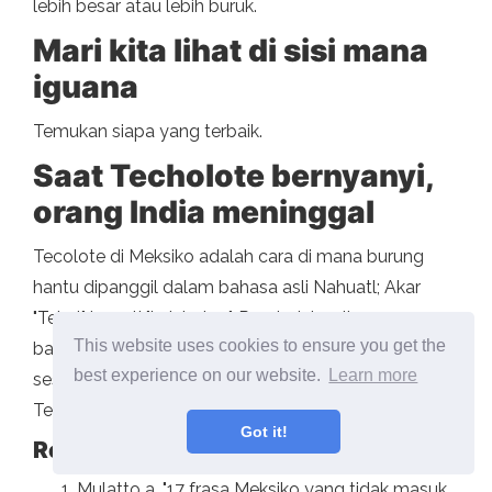
lebih besar atau lebih buruk.
Mari kita lihat di sisi mana
iguana
Temukan siapa yang terbaik.
Saat Techolote bernyanyi,
orang India meninggal
Tecolote di Meksiko adalah cara di mana burung
hantu dipanggil dalam bahasa asli Nahuatl; Akar
"Tekol" berarti "kejahatan". Penduduk asli percaya
This website uses cookies to ensure you get the
bahwa ketika burung hantu bernyanyi, itu berarti
best experience on our website.
Learn more
sesuatu yang buruk akan terjadi. Jadi dengan lagu
Techolote, nasib buruk mengelilingi seseorang.
Got it!
Referensi
Mulatto a. "17 frasa Meksiko yang tidak masuk