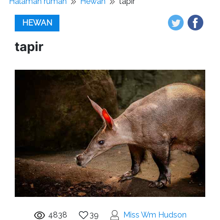
Halaman rumah
Hewan
tapir
HEWAN
tapir
4838
39
Miss Wm Hudson