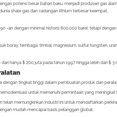
engan potensi besar bahan baku, menjadi produsen gas alam 
di dunia shale gas dan cadangan lithium terbesar keempat.
 90 -an dengan minimal historis 800.000 barel, tetapi den
uk boray, tembaga, timbal, magnesium, sulfur, tungsten, uran
 dari hanya $ 200 juta pada tahun 1997 hingga lebih dari $ 3 
ralatan
a dengan tingkat tinggi dalam pembuatan produk dan peralat
n memodernisasi untuk memenuhi permintaan yang meningkat ba
elah memungkinkan industri ini untuk mendaftarkan perkiraa
uk dengan mudah mencapai basis pelanggan global.