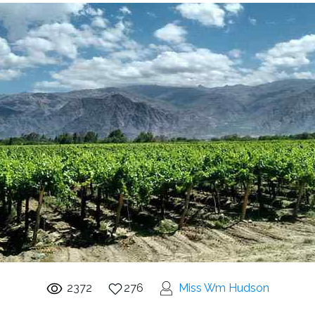
2372
276
Miss Wm Hudson