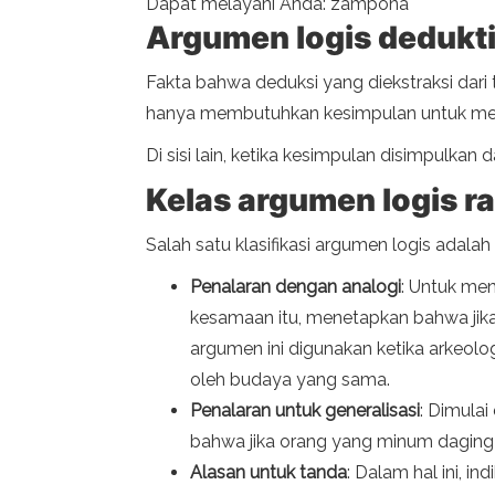
Dapat melayani Anda: zampoña
Argumen logis dedukti
Fakta bahwa deduksi yang diekstraksi dari 
hanya membutuhkan kesimpulan untuk memi
Di sisi lain, ketika kesimpulan disimpulkan
Kelas argumen logis ra
Salah satu klasifikasi argumen logis adalah
Penalaran dengan analogi
: Untuk me
kesamaan itu, menetapkan bahwa jika 
argumen ini digunakan ketika arkeolo
oleh budaya yang sama.
Penalaran untuk generalisasi
: Dimula
bahwa jika orang yang minum daging 
Alasan untuk tanda
: Dalam hal ini, 