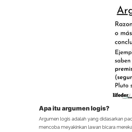
Apa itu argumen logis?
Argumen logis adalah yang didasarkan pa
mencoba meyakinkan lawan bicara mereka te