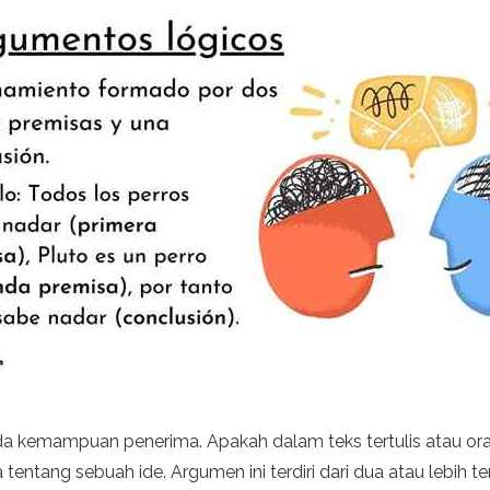
da kemampuan penerima. Apakah dalam teks tertulis atau o
ntang sebuah ide. Argumen ini terdiri dari dua atau lebih te