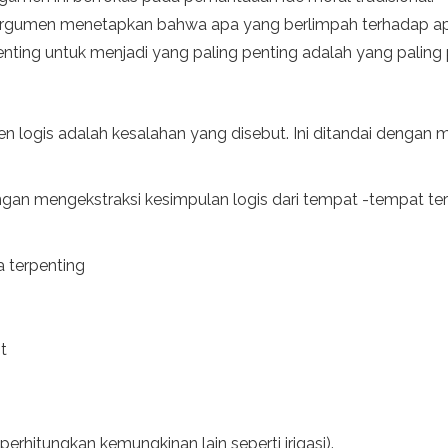
m argumen menetapkan bahwa apa yang berlimpah terhadap ap
enting untuk menjadi yang paling penting adalah yang paling p
men logis adalah kesalahan yang disebut. Ini ditandai denga
n mengekstraksi kesimpulan logis dari tempat -tempat terte
a terpenting
t
perhitungkan kemungkinan lain seperti irigasi).