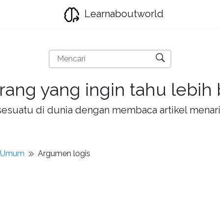
Learnaboutworld
rang yang ingin tahu lebih
la sesuatu di dunia dengan membaca artikel mena
t Umum
Argumen logis