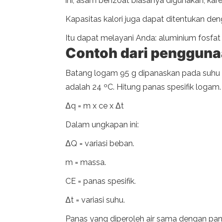
ini, asam benzoat biasanya digunakan, kar
Kapasitas kalori juga dapat ditentukan de
Itu dapat melayani Anda: aluminium fosfat
Contoh
dari pengguna
Batang logam 95 g dipanaskan pada suhu 40
adalah 24 ºC. Hitung panas spesifik logam.
Δq = m x ce x Δt
Dalam ungkapan ini:
ΔQ = variasi beban.
m = massa.
CE = panas spesifik.
Δt = variasi suhu.
Panas yang diperoleh air sama dengan pana