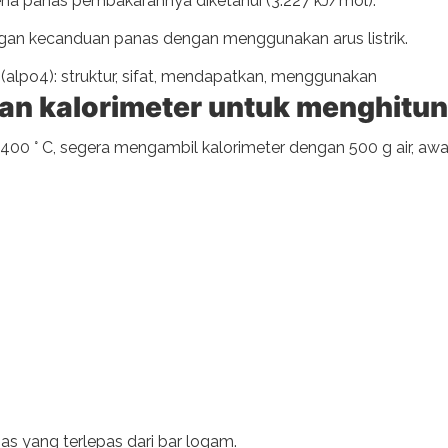
ena panas pembakarannya diketahui (3.227 kJ/mol).
ngan kecanduan panas dengan menggunakan arus listrik.
 (alpo4): struktur, sifat, mendapatkan, menggunakan
an kalorimeter untuk menghitun
0 ° C, segera mengambil kalorimeter dengan 500 g air, awal
s yang terlepas dari bar logam.