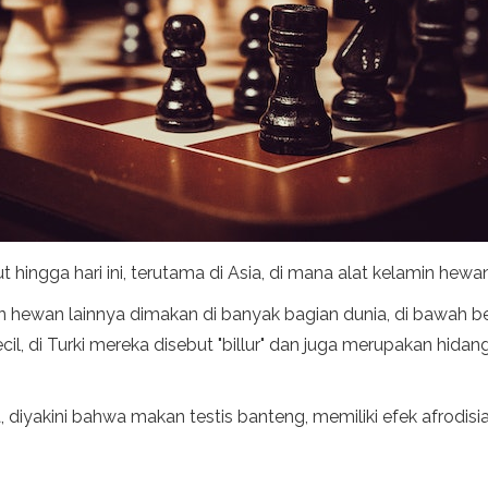
ut hingga hari ini, terutama di Asia, di mana alat kelamin hewa
an hewan lainnya dimakan di banyak bagian dunia, di bawah b
il, di Turki mereka disebut "billur" dan juga merupakan hid
yakini bahwa makan testis banteng, memiliki efek afrodisiak 