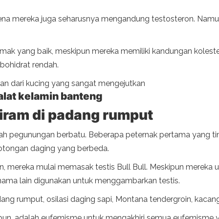
karena mereka juga seharusnya mengandung testosteron. Na
emak yang baik, meskipun mereka memiliki kandungan kolester
bohidrat rendah.
ran dari kucing yang sangat mengejutkan
alat kelamin banteng
tiram di padang rumput
layah pegunungan berbatu. Beberapa peternak pertama yang 
otongan daging yang berbeda.
n, mereka mulai memasak testis Bull Bull. Meskipun mereka 
nama lain digunakan untuk menggambarkan testis.
dang rumput, osilasi daging sapi, Montana tendergroin, kacan
un, adalah eufemisme untuk mengakhiri semua eufemisme ya