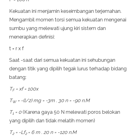
Kekuatan ini menjamin keseimbangan terjemahan.
Mengambil momen torsi semua kekuatan mengenai
sumbu yang melewati ujung kiri sistem dan
menerapkan definisi:
t = r x f
Saat -saat dari semua kekuatan ini sehubungan
dengan titik yang dipilih tegak lurus terhadap bidang
batang:
T
= xf = 100x
F
T
= -(l/2) mg = -3m . 30 n = -90 n.M
W
T
= 0
(Karena gaya 50 N melewati poros belokan
1
yang dipilih dan tidak melatih momen)
T
= -Lf
= 6 m . 20 n = -120 n.M
2
2