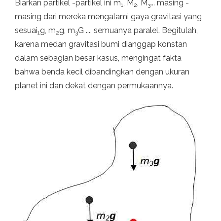
Biarkan partikel -partikel ini m
, M
, M
... masing -
1
2
3
masing dari mereka mengalami gaya gravitasi yang
sesuai
g, m
g, m
G ..., semuanya paralel. Begitulah,
1
2
3
karena medan gravitasi bumi dianggap konstan
dalam sebagian besar kasus, mengingat fakta
bahwa benda kecil dibandingkan dengan ukuran
planet ini dan dekat dengan permukaannya.