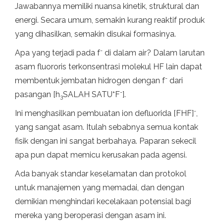
Jawabannya memiliki nuansa kinetik, struktural dan
energi. Secara umum, semakin kurang reaktif produk
yang dihasilkan, semakin disukai formasinya.
-
Apa yang terjadi pada f
di dalam air? Dalam larutan
asam fluororis terkonsentrasi molekul HF lain dapat
-
membentuk jembatan hidrogen dengan f
dari
+
-
pasangan [h
SALAH SATU
F
].
3
-
Ini menghasilkan pembuatan ion defluorida [FHF]
,
yang sangat asam. Itulah sebabnya semua kontak
fisik dengan ini sangat berbahaya. Paparan sekecil
apa pun dapat memicu kerusakan pada agensi.
Ada banyak standar keselamatan dan protokol
untuk manajemen yang memadai, dan dengan
demikian menghindari kecelakaan potensial bagi
mereka yang beroperasi dengan asam ini.