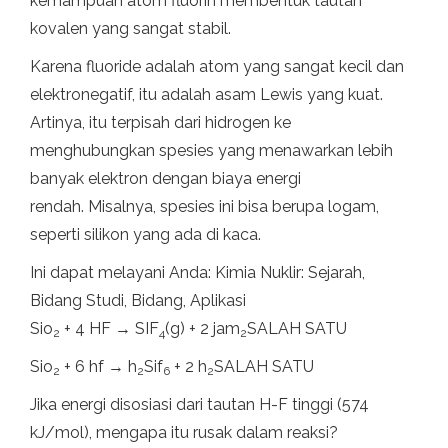
kemampuan atom fluorin membentuk tautan
kovalen yang sangat stabil.
Karena fluoride adalah atom yang sangat kecil dan
elektronegatif, itu adalah asam Lewis yang kuat.
Artinya, itu terpisah dari hidrogen ke
menghubungkan spesies yang menawarkan lebih
banyak elektron dengan biaya energi
rendah. Misalnya, spesies ini bisa berupa logam,
seperti silikon yang ada di kaca.
Ini dapat melayani Anda: Kimia Nuklir: Sejarah,
Bidang Studi, Bidang, Aplikasi
Sio
+ 4 HF → SIF
(g) + 2 jam
SALAH SATU
2
4
2
Sio
+ 6 hf → h
Sif
+ 2 h
SALAH SATU
2
2
6
2
Jika energi disosiasi dari tautan H-F tinggi (574
kJ/mol), mengapa itu rusak dalam reaksi?