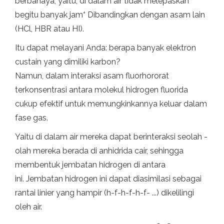
berbahaya; yaitu, di dalam air tidak melepaskan
+
begitu banyak jam
Dibandingkan dengan asam lain
(HCl, HBR atau HI).
Itu dapat melayani Anda: berapa banyak elektron
custain yang dimiliki karbon?
Namun, dalam interaksi asam fluorhororat
terkonsentrasi antara molekul hidrogen fluorida
cukup efektif untuk memungkinkannya keluar dalam
fase gas.
Yaitu di dalam air mereka dapat berinteraksi seolah -
olah mereka berada di anhidrida cair, sehingga
membentuk jembatan hidrogen di antara
ini. Jembatan hidrogen ini dapat diasimilasi sebagai
rantai linier yang hampir (h-f-h-f-h-f- ...) dikelilingi
oleh air.