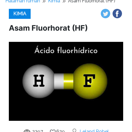
Halaman rumah
Kimia
Asam Fluorhorat (HF)
KIMIA
Asam Fluorhorat (HF)
3397
629
Leland Robel