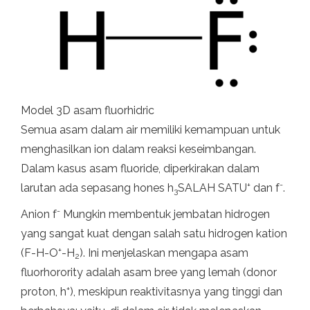
Model 3D asam fluorhidric
Semua asam dalam air memiliki kemampuan untuk
menghasilkan ion dalam reaksi keseimbangan.
Dalam kasus asam fluoride, diperkirakan dalam
+
-
larutan ada sepasang hones h
SALAH SATU
dan f
.
3
-
Anion f
Mungkin membentuk jembatan hidrogen
yang sangat kuat dengan salah satu hidrogen kation
+
(F-H-O
-H
). Ini menjelaskan mengapa asam
2
fluorhorority adalah asam bree yang lemah (donor
+
proton, h
), meskipun reaktivitasnya yang tinggi dan