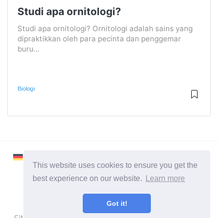
Studi apa ornitologi?
Studi apa ornitologi? Ornitologi adalah sains yang
dipraktikkan oleh para pecinta dan penggemar
buru...
Biologi
This website uses cookies to ensure you get the
best experience on our website.
Learn more
2026 ©
Learnaboutworld
Got it!
Semua Kategori