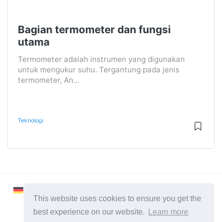
Bagian termometer dan fungsi
utama
Termometer adalah instrumen yang digunakan
untuk mengukur suhu. Tergantung pada jenis
termometer, An...
Teknologi
This website uses cookies to ensure you get the
best experience on our website.
Learn more