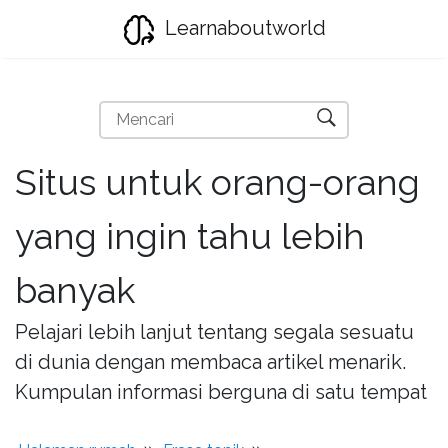
Learnaboutworld
Situs untuk orang-orang
yang ingin tahu lebih
banyak
Pelajari lebih lanjut tentang segala sesuatu
di dunia dengan membaca artikel menarik.
Kumpulan informasi berguna di satu tempat