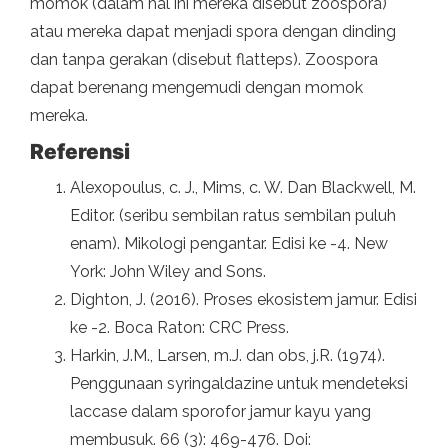
momok (dalam hal ini mereka disebut zoospora)
atau mereka dapat menjadi spora dengan dinding
dan tanpa gerakan (disebut flatteps). Zoospora
dapat berenang mengemudi dengan momok
mereka.
Referensi
Alexopoulus, c. J., Mims, c. W. Dan Blackwell, M.
Editor. (seribu sembilan ratus sembilan puluh
enam). Mikologi pengantar. Edisi ke -4. New
York: John Wiley and Sons.
Dighton, J. (2016). Proses ekosistem jamur. Edisi
ke -2. Boca Raton: CRC Press.
Harkin, J.M., Larsen, m.J. dan obs, j.R. (1974).
Penggunaan syringaldazine untuk mendeteksi
laccase dalam sporofor jamur kayu yang
membusuk. 66 (3): 469-476. Doi: