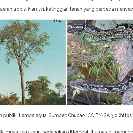
i daerah tropis. Namun, ketinggian tanah yang berbeda menyeba
in publik] Lampalagua. Sumber: Chucao [CC BY-SA 3.0 (http
i iklimnya semi -sun, sedangkan di lembah itu marah, memung