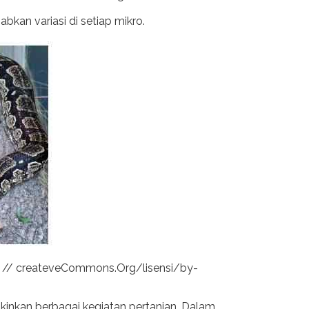
bkan variasi di setiap mikro.
s: // createveCommons.Org/lisensi/by-
kinkan berbagai kegiatan pertanian. Dalam