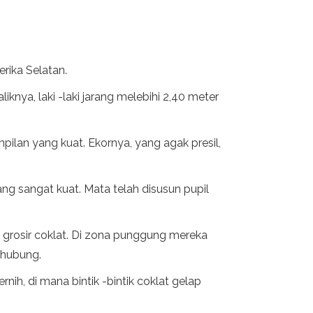
rika Selatan.
iknya, laki -laki jarang melebihi 2,40 meter
ilan yang kuat. Ekornya, yang agak presil,
ang sangat kuat. Mata telah disusun pupil
 grosir coklat. Di zona punggung mereka
erhubung.
rnih, di mana bintik -bintik coklat gelap