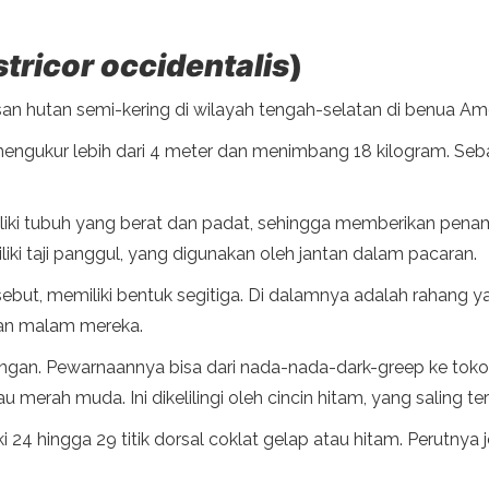
tricor occidentalis
)
n hutan semi-kering di wilayah tengah-selatan di benua Ame
t mengukur lebih dari 4 meter dan menimbang 18 kilogram. Sebal
iki tubuh yang berat dan padat, sehingga memberikan penamp
iki taji panggul, yang digunakan oleh jantan dalam pacaran.
sebut, memiliki bentuk segitiga. Di dalamnya adalah rahang y
saan malam mereka.
angan. Pewarnaannya bisa dari nada-nada-dark-greep ke toko
u merah muda. Ini dikelilingi oleh cincin hitam, yang saling t
 24 hingga 29 titik dorsal coklat gelap atau hitam. Perutnya je