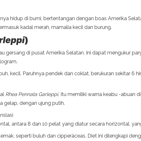
 hidup di bumi, bertentangan dengan boas Amerika Selatan
 termasuk kadal merah, mamalia kecil dan burung.
rleppi
)
au gersang di pusat Amerika Selatan. Ini dapat mengukur pan
ilogram.
uh, kecil. Paruhnya pendek dan coklat, berukuran sekitar 6 h
nal
Rhea Pennata Garleppi,
Itu memiliki warna keabu -abuan di 
 gelap, dengan ujung putih.
nslasi
ntal, antara 8 dan 10 pelat yang diatur secara horizontal, yang
mak, seperti buluh dan cipperáceas. Diet ini dilengkapi den