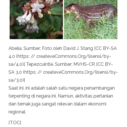
Abelia. Sumber: Foto oleh David J. Stang [CC BY-SA
4.0 (https: // createveCommons.Org/lisensi/by-
sa/4.0)] Tepezcuintle. Sumber: MVHS-CR [CC BY-
SA 3.0 (https: // createveCommons.Org/lisensi/by-
sa/3.0)]
Saat ini, ini adalah salah satu negara penambangan
terpenting di negara ini. Namun, aktivitas pertanian
dan ternak juga sangat relevan dalam ekonomi
regional.
[TOC]