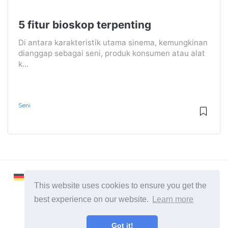
5 fitur bioskop terpenting
Di antara karakteristik utama sinema, kemungkinan
dianggap sebagai seni, produk konsumen atau alat
k...
Seni
This website uses cookies to ensure you get the
best experience on our website.
Learn more
2026 ©
Learnaboutworld
Got it!