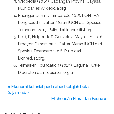
Wikipedia (2019). Cadangan Provinsi Cayasá.
Pulih dari es.Wikiepdia.org.
Rheingantz, m.L., Trinca, c.S. 2015. LONTRA
Longicaudis. Daftar Merah IUCN dari Spesies
Terancam 2015. Pulih dari Iucnredlist.org.
Reid, f., Helgen, k. & González-Maya, J.F. 2016.
Procyon Cancrivorus. Daftar Merah IUCN dari
Spesies Terancam 2016. Pulih dari
Iucnredlist.org.
Teimaiken Foundation (2019). Laguna Turtle.
Diperoleh dari Topiciken.org.ar.
« Ekonomi kolonial pada abad ketujuh belas
(raja muda)
Michoacán Flora dan Fauna »