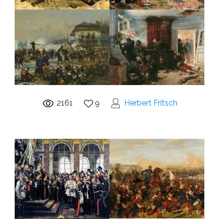
2161
9
Herbert Fritsch