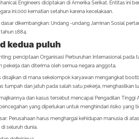
nical Engineers diciptakan di Amerika Serikat. Entitas ini b
gara ini.000 kematian setahun karena kecelakaan.
g dasar dikembangkan: Undang -undang Jaminan Sosial pert
tahun 1884.
ad kedua puluh
ng: penciptaan Organisasi Perburuhan Internasional pada tahun
pekerja dan diterima oleh semua negara anggota.
us disajikan di mana sekelompok karyawan mengangkat bootbo
s tumpah dan jatuh pada salah satu pekerja, menghasilkan lu
jikannya dan kasus tersebut mencapai Pengadilan Tinggi Au
encegahan yang diperlukan untuk menghindari risiko yang ti
ar: Perusahaan harus menghargai kehidupan manusia di atas 
i seluruh dunia.
dan definisinya