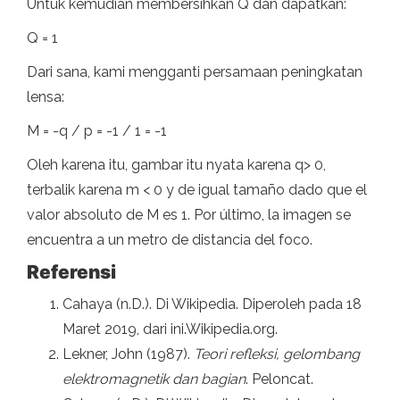
Untuk kemudian membersihkan Q dan dapatkan:
Q = 1
Dari sana, kami mengganti persamaan peningkatan
lensa:
M = -q / p = -1 / 1 = -1
Oleh karena itu, gambar itu nyata karena q> 0,
terbalik karena m < 0 y de igual tamaño dado que el
valor absoluto de M es 1. Por último, la imagen se
encuentra a un metro de distancia del foco.
Referensi
Cahaya (n.D.). Di Wikipedia. Diperoleh pada 18
Maret 2019, dari ini.Wikipedia.org.
Lekner, John (1987).
Teori refleksi, gelombang
elektromagnetik dan bagian
. Peloncat.