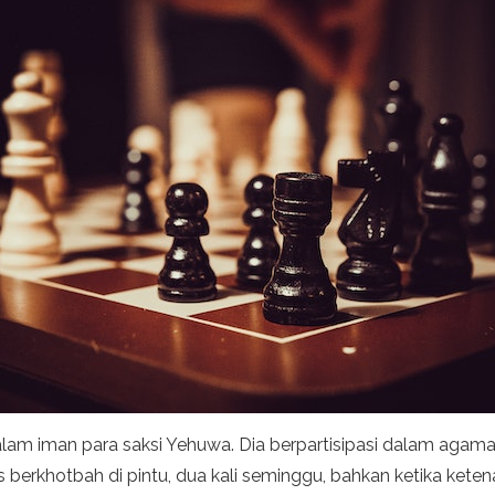
 dalam iman para saksi Yehuwa. Dia berpartisipasi dalam ag
us berkhotbah di pintu, dua kali seminggu, bahkan ketika ket