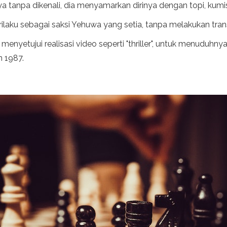
tanpa dikenali, dia menyamarkan dirinya dengan topi, kumis
rilaku sebagai saksi Yehuwa yang setia, tanpa melakukan tran
menyetujui realisasi video seperti "thriller", untuk menuduh
n 1987.