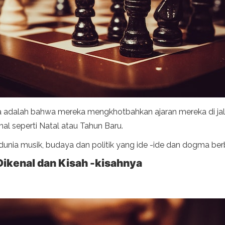
adalah bahwa mereka mengkhotbahkan ajaran mereka di jalana
nal seperti Natal atau Tahun Baru.
i dunia musik, budaya dan politik yang ide -ide dan dogma ber
ikenal dan Kisah -kisahnya