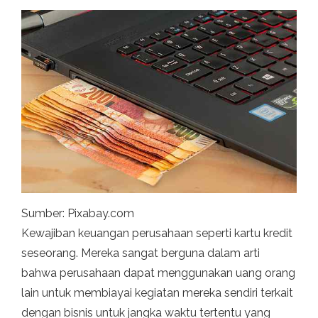
Sumber: Pixabay.com
Kewajiban keuangan perusahaan seperti kartu kredit
seseorang. Mereka sangat berguna dalam arti
bahwa perusahaan dapat menggunakan uang orang
lain untuk membiayai kegiatan mereka sendiri terkait
dengan bisnis untuk jangka waktu tertentu yang