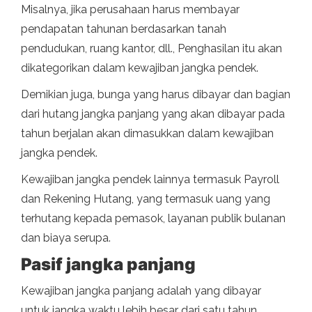
Misalnya, jika perusahaan harus membayar
pendapatan tahunan berdasarkan tanah
pendudukan, ruang kantor, dll., Penghasilan itu akan
dikategorikan dalam kewajiban jangka pendek.
Demikian juga, bunga yang harus dibayar dan bagian
dari hutang jangka panjang yang akan dibayar pada
tahun berjalan akan dimasukkan dalam kewajiban
jangka pendek.
Kewajiban jangka pendek lainnya termasuk Payroll
dan Rekening Hutang, yang termasuk uang yang
terhutang kepada pemasok, layanan publik bulanan
dan biaya serupa.
Pasif jangka panjang
Kewajiban jangka panjang adalah yang dibayar
untuk jangka waktu lebih besar dari satu tahun.