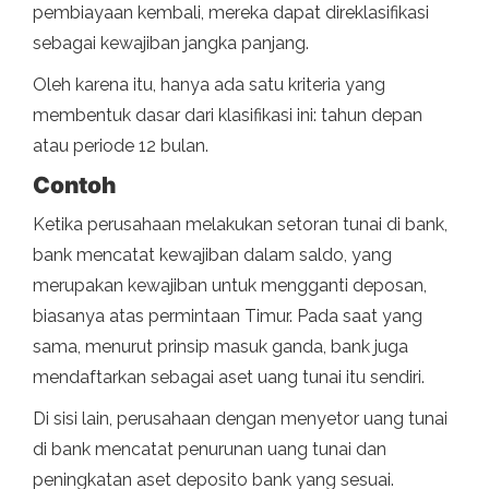
pembiayaan kembali, mereka dapat direklasifikasi
sebagai kewajiban jangka panjang.
Oleh karena itu, hanya ada satu kriteria yang
membentuk dasar dari klasifikasi ini: tahun depan
atau periode 12 bulan.
Contoh
Ketika perusahaan melakukan setoran tunai di bank,
bank mencatat kewajiban dalam saldo, yang
merupakan kewajiban untuk mengganti deposan,
biasanya atas permintaan Timur. Pada saat yang
sama, menurut prinsip masuk ganda, bank juga
mendaftarkan sebagai aset uang tunai itu sendiri.
Di sisi lain, perusahaan dengan menyetor uang tunai
di bank mencatat penurunan uang tunai dan
peningkatan aset deposito bank yang sesuai.