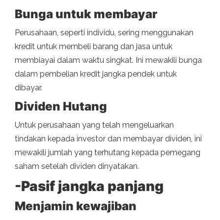
Bunga untuk membayar
Perusahaan, seperti individu, sering menggunakan
kredit untuk membeli barang dan jasa untuk
membiayai dalam waktu singkat. Ini mewakili bunga
dalam pembelian kredit jangka pendek untuk
dibayar.
Dividen Hutang
Untuk perusahaan yang telah mengeluarkan
tindakan kepada investor dan membayar dividen, ini
mewakili jumlah yang terhutang kepada pemegang
saham setelah dividen dinyatakan.
-Pasif jangka panjang
Menjamin kewajiban