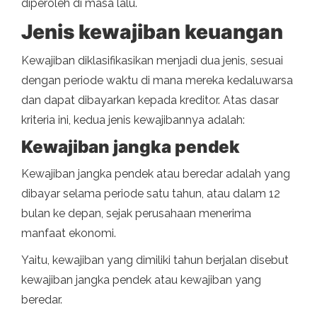
diperoleh di masa lalu.
Jenis kewajiban keuangan
Kewajiban diklasifikasikan menjadi dua jenis, sesuai
dengan periode waktu di mana mereka kedaluwarsa
dan dapat dibayarkan kepada kreditor. Atas dasar
kriteria ini, kedua jenis kewajibannya adalah:
Kewajiban jangka pendek
Kewajiban jangka pendek atau beredar adalah yang
dibayar selama periode satu tahun, atau dalam 12
bulan ke depan, sejak perusahaan menerima
manfaat ekonomi.
Yaitu, kewajiban yang dimiliki tahun berjalan disebut
kewajiban jangka pendek atau kewajiban yang
beredar.