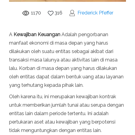
1170
316
Frederick Pfeffer
A
Kewajiban Keuangan
Adalah pengorbanan
manfaat ekonomi di masa depan yang harus
dilakukan oleh suatu entitas sebagai akibat dari
transaksi masa lalunya atau aktivitas lain di masa
lalu. Korban di masa depan yang harus dilakukan
oleh entitas dapat dalam bentuk uang atau layanan
yang terhutang kepada pihak lain.
Oleh karena itu, ini merupakan kewajiban kontrak
untuk memberikan jumlah tunai atau serupa dengan
entitas lain dalam periode tertentu. Ini adalah
pertukaran aset atau kewajiban yang berpotensi
tidak menguntungkan dengan entitas lain.