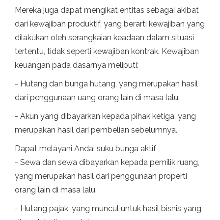
Mereka juga dapat mengikat entitas sebagai akibat
dari kewajiban produktif, yang berarti kewajiban yang
dilakukan oleh serangkaian keadaan dalam situasi
tertentu, tidak seperti kewajiban kontrak. Kewajiban
keuangan pada dasarnya meliputi:
- Hutang dan bunga hutang, yang merupakan hasil
dari penggunaan uang orang lain di masa lalu.
- Akun yang dibayarkan kepada pihak ketiga, yang
merupakan hasil dari pembelian sebelumnya.
Dapat melayani Anda: suku bunga aktif
- Sewa dan sewa dibayarkan kepada pemilik ruang,
yang merupakan hasil dari penggunaan properti
orang lain di masa lalu.
- Hutang pajak, yang muncul untuk hasil bisnis yang