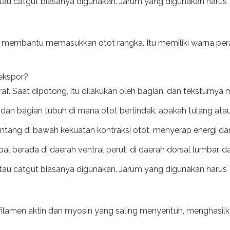
a atau catgut biasanya digunakan. Jarum yang digunakan haru
membantu memasukkan otot rangka. Itu memiliki warna perak 
ekspor?
saraf. Saat dipotong, itu dilakukan oleh bagian, dan teksturnya 
an bagian tubuh di mana otot bertindak, apakah tulang atau
tang di bawah kekuatan kontraksi otot, menyerap energi dan
 berada di daerah ventral perut, di daerah dorsal lumbar, da
a atau catgut biasanya digunakan. Jarum yang digunakan haru
dan filamen aktin dan myosin yang saling menyentuh, menghas