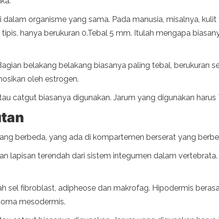
ka.
asi dalam organisme yang sama. Pada manusia, misalnya, kulit 
h tipis, hanya berukuran 0.Tebal 5 mm. Itulah mengapa biasa
 Bagian belakang belakang biasanya paling tebal, berukuran s
osikan oleh estrogen.
a atau catgut biasanya digunakan. Jarum yang digunakan haru
utan
 yang berbeda, yang ada di kompartemen berserat yang berbe
kan lapisan terendah dari sistem integumen dalam vertebra
ah sel fibroblast, adipheose dan makrofag. Hipodermis berasal
matoma mesodermis.