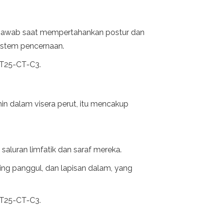
 jawab saat mempertahankan postur dan
sistem pencernaan.
s T25-CT-C3.
in dalam visera perut, itu mencakup
luran limfatik dan saraf mereka.
ding panggul, dan lapisan dalam, yang
s T25-CT-C3.