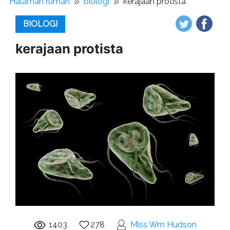
Halaman rumah
biologi
kerajaan protista
BIOLOGI
kerajaan protista
1403
278
Miss Wm Hudson