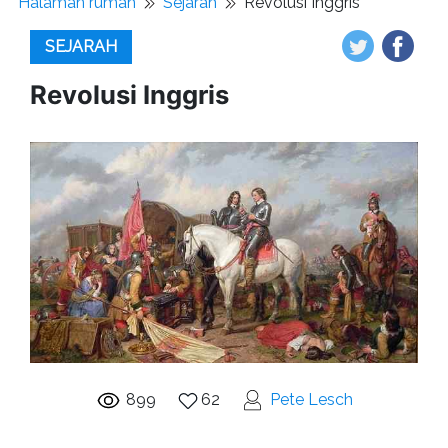
Halaman rumah
Sejarah
Revolusi Inggris
SEJARAH
Revolusi Inggris
899
62
Pete Lesch