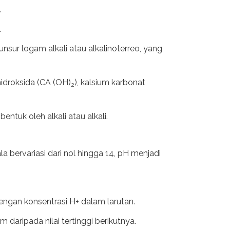
.
.
unsur logam alkali atau alkalinoterreo, yang
hidroksida (CA (OH)
), kalsium karbonat
2
entuk oleh alkali atau alkali.
la bervariasi dari nol hingga 14, pH menjadi
dengan konsentrasi H+ dalam larutan.
m daripada nilai tertinggi berikutnya.