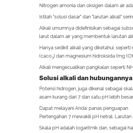
Nitrogen amonia dan oksigen dalam air ada
Istilah "solusi dasar" dan "larutan alkali" se
Alkali umumnya didefinisikan sebagai subset
larut dalam air yang membentuk larutan alkal
Hanya sedikit alkali yang diketahui, sepert
(caco
) dan magnesium hidroksida (mg (O
3
Alkali mengecualikan pangkalan seperti N
Solusi alkali dan hubunganny
Potensi hidrogen, juga dikenal sebagai skal
asam kurang dari 7 dan satu pH lebih besar 
Dapat melayani Anda: panas penguapan
Pertengahan 7 mewakili pH netral. Larutan 
Skala pH adalah logaritmik dan, sebagai hasi