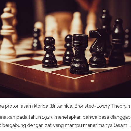
 proton asam klorida (Britannica, Brønsted-Lowry Theory, 1
kenalkan pada tahun 1923, menetapkan bahwa basa dianggap
pat bergabung dengan zat yang mampu menerimanya (asam L