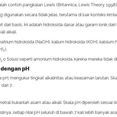
lah contoh pangkalan Lewis (Britannica, Lewis Theory, 1998)
ring digunakan secara tidak jelas, terutama di luar konteks kimia
 dari basis. Ini adalah hidroksida dasar atau garam ionik dari 
i alkali.
i natrium hidroksida (NaOH), kalium hidroksida (KOH), kalsium 
H)
).
2
H
o Solusi seperti amonium hidroksida, karena mereka tidak dib
3
a dengan pH
a pH, mengukur tingkat alkalinitas atau keasaman larutan. Ska
dari 7.
netral bukanlah asam atau alkali. Skala pH diperoleh sesuai 
lnya, setiap nilai pH seluruh di bawah 7 kali lebih banyak asa