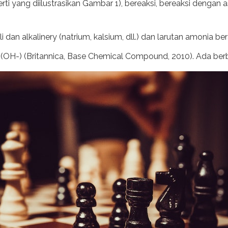
erti yang diilustrasikan Gambar 1), bereaksi, bereaksi deng
 dan alkalinery (natrium, kalsium, dll.) dan larutan amonia be
a (OH-) (Britannica, Base Chemical Compound, 2010). Ada berba