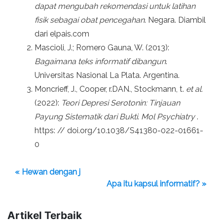
dapat mengubah rekomendasi untuk latihan
fisik sebagai obat pencegahan
. Negara. Diambil
dari elpais.com
Mascioli, J.; Romero Gauna, W. (2013):
Bagaimana teks informatif dibangun
.
Universitas Nasional La Plata. Argentina.
Moncrieff, J., Cooper, r.DAN., Stockmann, t.
et al.
(2022):
Teori Depresi Serotonin: Tinjauan
Payung Sistematik dari Bukti
.
Mol Psychiatry
.
https: // doi.org/10.1038/S41380-022-01661-
0
« Hewan dengan j
Apa itu kapsul informatif? »
Artikel Terbaik