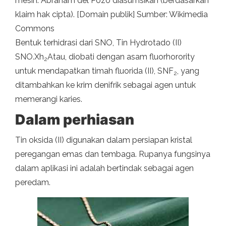
mesin. Abraham del Pozo diasumsikan (berdasarkan
klaim hak cipta). [Domain publik] Sumber: Wikimedia
Commons
Bentuk terhidrasi dari SNO, Tin Hydrotado (II)
SNO.Xh
Atau, diobati dengan asam fluorhorority
2
untuk mendapatkan timah fluorida (II), SNF
, yang
2
ditambahkan ke krim denifrik sebagai agen untuk
memerangi karies.
Dalam perhiasan
Tin oksida (II) digunakan dalam persiapan kristal
peregangan emas dan tembaga. Rupanya fungsinya
dalam aplikasi ini adalah bertindak sebagai agen
peredam.