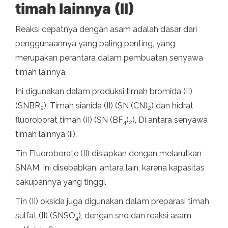
timah lainnya (II)
Reaksi cepatnya dengan asam adalah dasar dari
penggunaannya yang paling penting, yang
merupakan perantara dalam pembuatan senyawa
timah lainnya.
Ini digunakan dalam produksi timah bromida (II)
(SNBR
), Timah sianida (II) (SN (CN)
) dan hidrat
2
2
fluoroborat timah (II) (SN (BF
)
), Di antara senyawa
4
2
timah lainnya (ii).
Tin Fluoroborate (II) disiapkan dengan melarutkan
SNAM. Ini disebabkan, antara lain, karena kapasitas
cakupannya yang tinggi.
Tin (II) oksida juga digunakan dalam preparasi timah
sulfat (II) (SNSO
), dengan sno dan reaksi asam
4