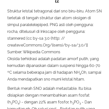
Struktur kristal tetragonal dari sno biru-biru. Atom SN
terletak di tengah struktur dan atom oksigen di
simpul paralelelepiped. PNG asli oleh pengguna:
rocha, ditelusuri di Inkscape oleh pengguna:
stannered [cc by-sa 3.0 (http: //
createveCommons.Org/lisensi/by-sa/3.0/]]
Sumber: Wikipedia Commons
Oksida terhidrasi adalah padatan amorf putih, yang
kemudian dipanaskan dalam suspensi hingga 60-70
ºC selama beberapa jam di hadapan NH
Oh, sampai
4
Anda mendapatkan sno murni kristal hitam.
Bentuk merah SNO adalah metastable. Itu bisa
disiapkan dengan menambahkan asam fosfat
(h
PO
) - dengan 22% asam fosfor, h
PO
- Dan
3
4
3
3
kemudian nh
Oh solusi sncl
. Padatan putih yang