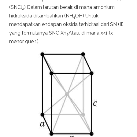
(SNCl
) Dalam larutan berair, di mana amonium
2
hidroksida ditambahkan (NH
OH) Untuk
4
mendapatkan endapan oksida terhidrasi dari SN (II)
yang formulanya SNO.Xh
Atau, di mana x<1 (x
2
menor que 1).