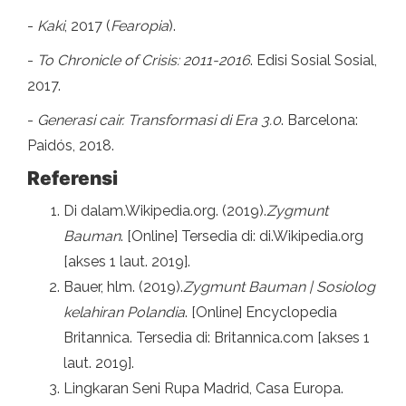
-
Kaki
, 2017 (
Fearopia
).
-
To Chronicle of Crisis: 2011-2016
. Edisi Sosial Sosial,
2017.
-
Generasi cair. Transformasi di Era 3.0
. Barcelona:
Paidós, 2018.
Referensi
Di dalam.Wikipedia.org. (2019).
Zygmunt
Bauman
. [Online] Tersedia di: di.Wikipedia.org
[akses 1 laut. 2019].
Bauer, hlm. (2019).
Zygmunt Bauman | Sosiolog
kelahiran Polandia
. [Online] Encyclopedia
Britannica. Tersedia di: Britannica.com [akses 1
laut. 2019].
Lingkaran Seni Rupa Madrid, Casa Europa.