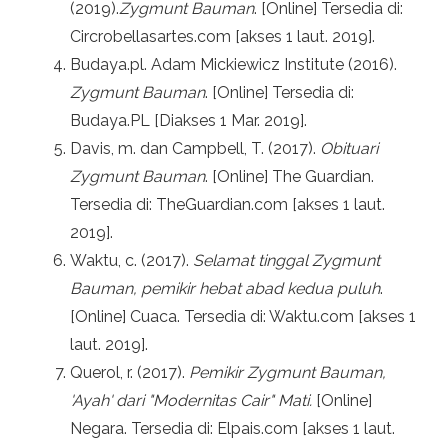
(2019).
Zygmunt Bauman
. [Online] Tersedia di:
Circrobellasartes.com [akses 1 laut. 2019].
Budaya.pl. Adam Mickiewicz Institute (2016).
Zygmunt Bauman
. [Online] Tersedia di:
Budaya.PL [Diakses 1 Mar. 2019].
Davis, m. dan Campbell, T. (2017).
Obituari
Zygmunt Bauman
. [Online] The Guardian.
Tersedia di: TheGuardian.com [akses 1 laut.
2019].
Waktu, c. (2017).
Selamat tinggal Zygmunt
Bauman, pemikir hebat abad kedua puluh
.
[Online] Cuaca. Tersedia di: Waktu.com [akses 1
laut. 2019].
Querol, r. (2017).
Pemikir Zygmunt Bauman,
'Ayah' dari "Modernitas Cair" Mati.
[Online]
Negara. Tersedia di: Elpais.com [akses 1 laut.