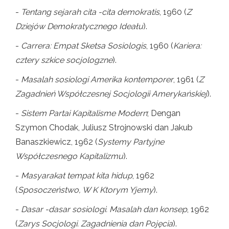
-
Tentang sejarah cita -cita demokratis
, 1960 (
Z
Dziejów Demokratycznego Ideału
).
-
Carrera: Empat Sketsa Sosiologis
, 1960 (
Kariera:
cztery szkice socjologzne
).
-
Masalah sosiologi Amerika kontemporer
, 1961 (
Z
Zagadnień Współczesnej Socjologii Amerykańskiej
).
-
Sistem Partai Kapitalisme Modern
; Dengan
Szymon Chodak, Juliusz Strojnowski dan Jakub
Banaszkiewicz, 1962 (
Systemy Partyjne
Współczesnego Kapitalizmu
).
-
Masyarakat tempat kita hidup
, 1962
(
Sposoczeństwo, W K Ktorym Yjemy
).
-
Dasar -dasar sosiologi. Masalah dan konsep
, 1962
(
Zarys Socjologi. Zagadnienia dan Pojęcia
).