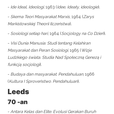
-
Ide Ideal, Ideologi
, 1963 (
Idee, Ideały, ideologie
).
-
Skema Teori Masyarakat Marxis
, 1964 (
Zarys
Markistowskiej Theorii Ilczeństwa
).
-
Sosiologi setiap hari
, 1964 (
Socjology na Co Dzień
).
-
Visi Dunia Manusia: Studi tentang Kelahiran
Masyarakat dan Peran Sosiologi
, 1965 (
Wizje
Ludzkiego świata. Studia Nad Społeczną Genezą i
funkcją socjologi
).
-
Budaya dan masyarakat. Pendahuluan
, 1966
(
Kultura I Sproveństwo. Pendahuluan
).
Leeds
70 -an
-
Antara Kelas dan Elite. Evolusi Gerakan Buruh