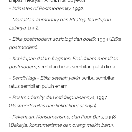
Dapat melayani Anda: nilai obyektif
-
Intimates of Postmodernity
, 1992.
-
Mortalitas, Immortaly dan Strategi Kehidupan
Lainnya
. 1992.
-
Etika postmodern: sosiologi dan politik
, 1993 (
Etika
postmodern
).
-
Kehidupan dalam fragmen. Esai dalam moralitas
postmodern
, sembilan belas sembilan puluh lima.
-
Sendiri lagi - Etika setelah yakin
. seribu sembilan
ratus sembilan puluh enam.
-
Postmodernity dan ketidakpuasannya
, 1997
(
Postmodernitas dan ketidakpuasannya
).
-
Pekerjaan, Konsumerisme, dan Poor Baru
, 1998
(
Bekerja, konsumerisme dan orang miskin baru
).