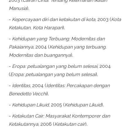
2003 (
Cairan Cinta: Tentang Kelemahan Ikatan
Manusia
).
-
Kepercayaan diri dan ketakutan di kota
, 2003 (
Kota
Ketakutan, Kota Harapan
).
-
Kehidupan yang Terbuang: Modernitas dan
Pakaiannya
, 2004 (
Kehidupan yang terbuang.
Modernitas dan buangannya
).
-
Eropa: petualangan yang belum selesai
, 2004
(
Eropa: petualangan yang belum selesai
).
-
Identitas
, 2004 (
Identitas: Percakapan dengan
Benedetto Vecchi
).
-
Kehidupan Likuid
, 2005 (
Kehidupan Likuid
).
-
Ketakutan Cair: Masyarakat Kontemporer dan
Ketakutannya
, 2006 (
Ketakutan cair
).